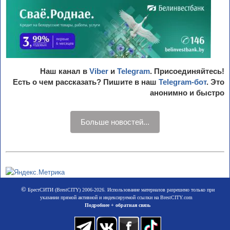
Наш канал в
Viber
и
Telegram
. Присоединяйтесь!
Есть о чем рассказать? Пишите в наш
Telegram-бот
. Это
анонимно и быстро
Больше новостей...
©
БрестСИТИ (BrestCITY) 2006-2026. Использование материалов разрешено только при
указании прямой активной и индексируемой ссылки на BrestCITY.com
Подробнее + обратная связь