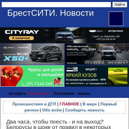
БрестСИТИ. Новости
Беларусь
Все новости
Популярное
Афиша
Происшествия и ДТП
|
ГЛАВНОЕ
|
В мире
|
Первый
регион
|
Обо всём
|
Сообщить новость
Два часа, чтобы поесть - и на выход?
Белорусы в шоке от правил в некоторых