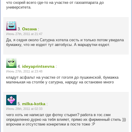
что скорей всего где-то на участке от газоаппарата до
университета.
Оксана
3.
:
Июнь 27th, 2011 at 21:47
Да, я седня около Сатурна хотела сесть и только потом увидела
бумажку, что не ездют тут автобусы. А маршрутки ездют.
ideyaprintsevna
4.
:
Июнь 27th, 2011 at 23:48
кладут асфальт на участке от гоголя до пушкинской, бумажка
маленькая на столбе у сатурна, народу на остановке много
milka-kotka
5.
:
Июнь 28th, 2011 at 02:33
чего хоть не написал где фотку стырил? работа в гос.сми
определенно дурно на тебя влияет, прямо их фирменный стиль )))
впрочем и отсутствие конкретики в посте тоже :Р