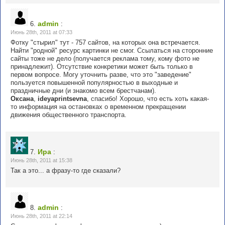
admin
6.
:
Июнь 28th, 2011 at 07:33
Фотку "стырил" тут - 757 сайтов, на которых она встречается.
Найти "родной" ресурс картинки не смог. Ссылаться на сторонние
сайты тоже не дело (получается реклама тому, кому фото не
принадлежит). Отсутствие конкретики может быть только в
первом вопросе. Могу уточнить разве, что это "заведение"
пользуется повышенной популярностью в выходные и
праздничные дни (и знакомо всем брестчанам).
Оксана
,
ideyaprintsevna
, спасибо! Хорошо, что есть хоть какая-
то информация на остановках о временном прекращении
движения общественного транспорта.
Ира
7.
:
Июнь 28th, 2011 at 15:38
Так а это... а фразу-то где сказали?
admin
8.
:
Июнь 28th, 2011 at 22:14