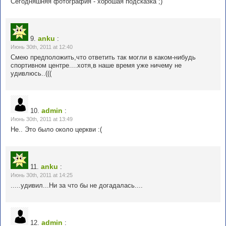
Сегодняшняя фотография - хорошая подсказка ;)
anku
9.
:
Июнь 30th, 2011 at 12:40
Смею предположить,что ответить так могли в каком-нибудь
спортивном центре....хотя,в наше время уже ничему не
удивлюсь..(((
admin
10.
:
Июнь 30th, 2011 at 13:49
Не.. Это было около церкви :(
anku
11.
:
Июнь 30th, 2011 at 14:25
.....удивил...Ни за что бы не догадалась....
admin
12.
: