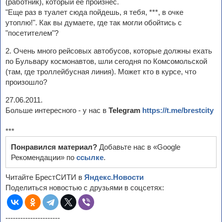
(работник), который ее произнес.
"Еще раз в туалет сюда пойдешь, я тебя, ***, в очке
утоплю!". Как вы думаете, где так могли обойтись с
"посетителем"?
2. Очень много рейсовых автобусов, которые должны ехать
по Бульвару космонавтов, шли сегодня по Комсомольской
(там, где троллейбусная линия). Может кто в курсе, что
произошло?
27.06.2011.
Больше интересного - у нас в
Telegram
https://t.me/brestcity
***
Понравился материал?
Добавьте нас в «Google
Рекомендации» по
ссылке
.
Читайте БрестСИТИ в
Яндекс.Новости
Поделиться новостью с друзьями в соцсетях:
----------------------