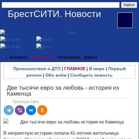
БрестСИТИ. Новости
Беларусь
Все новости
Популярное
Афиша
Происшествия и ДТП
|
ГЛАВНОЕ
|
В мире
|
Первый
регион
|
Обо всём
|
Сообщить новость
Две тысячи евро за любовь - история из
Каменца
Происшествия
В неприятную историю попала 41-летняя жительница