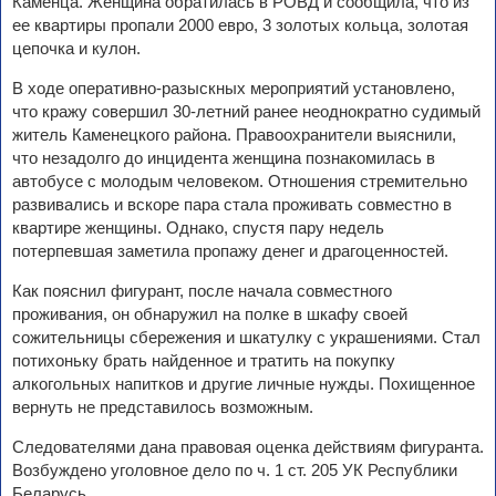
Каменца. Женщина обратилась в РОВД и сообщила, что из
ее квартиры пропали 2000 евро, 3 золотых кольца, золотая
цепочка и кулон.
В ходе оперативно-разыскных мероприятий установлено,
что кражу совершил 30-летний ранее неоднократно судимый
житель Каменецкого района. Правоохранители выяснили,
что незадолго до инцидента женщина познакомилась в
автобусе с молодым человеком. Отношения стремительно
развивались и вскоре пара стала проживать совместно в
квартире женщины. Однако, спустя пару недель
потерпевшая заметила пропажу денег и драгоценностей.
Как пояснил фигурант, после начала совместного
проживания, он обнаружил на полке в шкафу своей
сожительницы сбережения и шкатулку с украшениями. Стал
потихоньку брать найденное и тратить на покупку
алкогольных напитков и другие личные нужды. Похищенное
вернуть не представилось возможным.
Следователями дана правовая оценка действиям фигуранта.
Возбуждено уголовное дело по ч. 1 ст. 205 УК Республики
Беларусь.