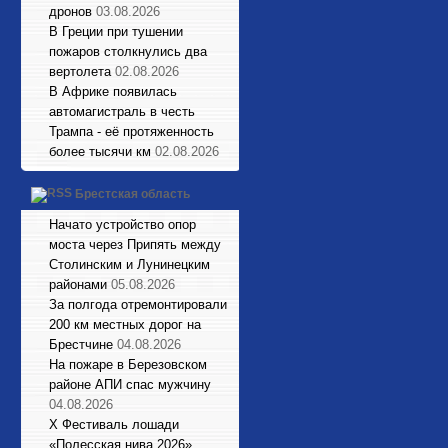
дронов
03.08.2026
В Греции при тушении
пожаров столкнулись два
вертолета
02.08.2026
В Африке появилась
автомагистраль в честь
Трампа - её протяженность
более тысячи км
02.08.2026
Брестская область
Начато устройство опор
моста через Припять между
Столинским и Лунинецким
районами
05.08.2026
За полгода отремонтировали
200 км местных дорог на
Брестчине
04.08.2026
На пожаре в Березовском
районе АПИ спас мужчину
04.08.2026
X Фестиваль лошади
«Полесская нива 2026»