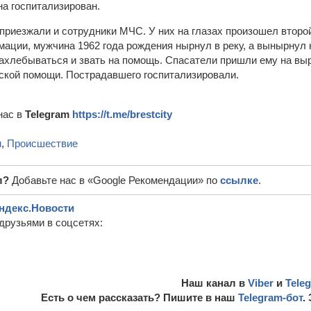
на госпитализирован.
приезжали и сотрудники МЧС. У них на глазах произошел второ
ации, мужчина 1962 года рождения нырнул в реку, а вынырнул 
захлебываться и звать на помощь. Спасатели пришли ему на выр
ской помощи. Пострадавшего госпитализировали.
нас в
Telegram
https://t.me/brestcity
м
,
Происшествие
л?
Добавьте нас в «Google Рекомендации» по
ссылке
.
ндекс.Новости
друзьями в соцсетях:
Наш канал в
Viber
и
Tele
Есть о чем рассказать? Пишите в наш
Telegram-бот
.