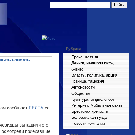
Рубрики
Происшествия
щить новость
Деньги, недвижимость,
бизнес
Власть, политика, армия
Граница, таможня
Автоновости
Общество
Культура, отдых, спорт
Интернет. Мобильная связь
этом сообщает
БЕЛТА
со
Брестская крепость
Беловежская пуща
Новости компаний
Очевидцы вытащили его
о осмотрели приехавшие