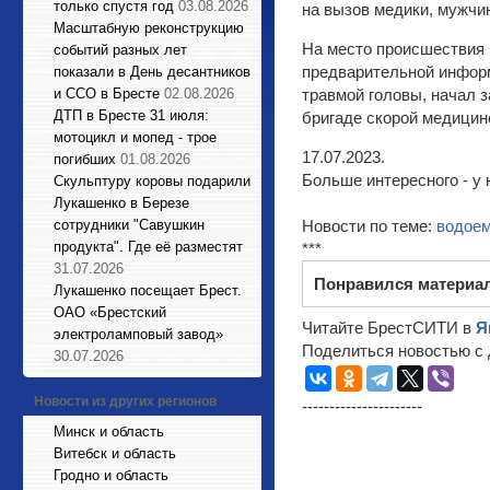
только спустя год
03.08.2026
на вызов медики, мужчи
Масштабную реконструкцию
На место происшествия 
событий разных лет
предварительной информ
показали в День десантников
и ССО в Бресте
02.08.2026
травмой головы, начал 
ДТП в Бресте 31 июля:
бригаде скорой медицин
мотоцикл и мопед - трое
17.07.2023.
погибших
01.08.2026
Больше интересного - у 
Cкульптуру коровы подарили
Лукашенко в Березе
сотрудники "Савушкин
Новости по теме:
водое
продукта". Где её разместят
***
31.07.2026
Понравился материа
Лукашенко посещает Брест.
ОАО «Брестский
Читайте БрестСИТИ в
Я
электроламповый завод»
Поделиться новостью с 
30.07.2026
Новости из других регионов
----------------------
Минск и область
Витебск и область
Гродно и область