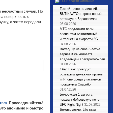
Новости компаний
Третий точно не лишний:
й несчастный случай. По
BUTIKAVTO откроет новый
на поверхность с
автохаус в Барановичах
учку, а затем передали
05.08.2026
МТС предложил всем
абонентам безлимитный
интернет на скорости 5G
04.08.2026
BatteryFly на свое 3-летие
вернет 33% киловатт
владельцам электромобилей
01.08.2026
Сбер Банк проводит
розыгрыш денежных призов
и iPhone среди участников
программы Спасибо
31.07.2026
Белорусам 1 августа
покажут бойцовскую ночь
gram
. Присоединяйтесь!
UFC Fight Night
31.07.2026
 Это анонимно и быстро
Бежать легче: Life стал