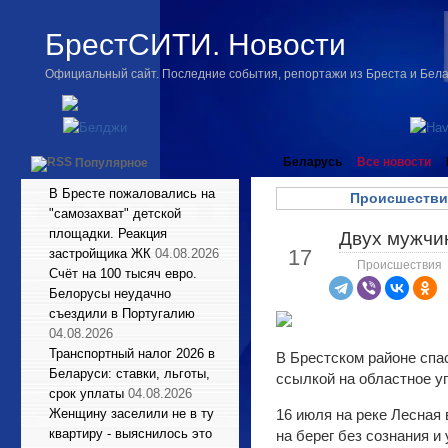
БрестСИТИ. Новости
Официальный сайт. Последние события, репортажи из Бреста и Бел
Беларусь
Все новости
Популярное
В Бресте пожаловались на
Происшестви
"самозахват" детской
площадки. Реакция
Двух мужчин
Июл
17
застройщика ЖК
04.08.2026
Происшествия
Счёт на 100 тысяч евро.
Белорусы неудачно
съездили в Португалию
04.08.2026
Транспортный налог 2026 в
В Брестском районе спа
Беларуси: ставки, льготы,
ссылкой на областное 
срок уплаты
04.08.2026
Женщину заселили не в ту
16 июля на реке Лесная
квартиру - выяснилось это
на берег без сознания 