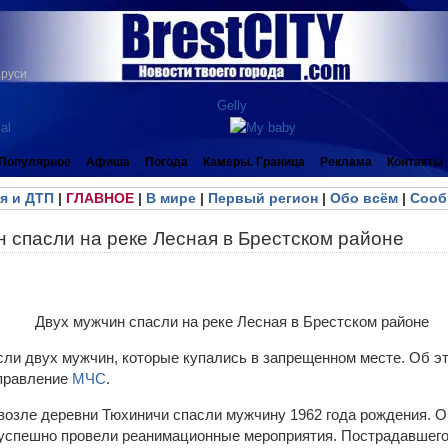
аруси
Популярное
Афиша
Погода
Камеры. Граница
Реклама
Контакты
я и ДТП
|
ГЛАВНОЕ
|
В мире
|
Первый регион
|
Обо всём
|
Сооб
 спасли на реке Лесная в Брестском районе
сли двух мужчин, которые купались в запрещенном месте. Об 
управление
МЧС
.
 возле деревни Тюхиничи спасли мужчину 1962 года рождения. 
и успешно провели реанимационные мероприятия. Пострадавшег