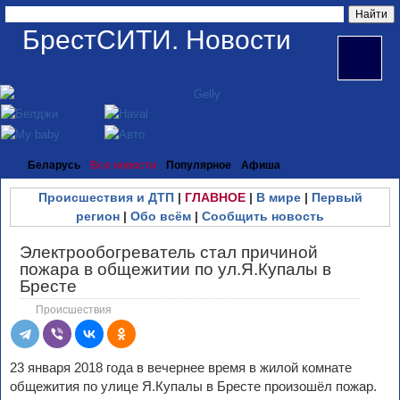
БрестСИТИ. Новости
Беларусь
Все новости
Популярное
Афиша
Происшествия и ДТП
|
ГЛАВНОЕ
|
В мире
|
Первый
регион
|
Обо всём
|
Сообщить новость
Электрообогреватель стал причиной
пожара в общежитии по ул.Я.Купалы в
Бресте
Происшествия
23 января 2018 года в вечернее время в жилой комнате
общежития по улице Я.Купалы в Бресте произошёл пожар.