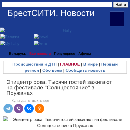
БрестСИТИ. Новости
Беларусь
Все новости
Популярное
Афиша
Происшествия и ДТП
|
ГЛАВНОЕ
|
В мире
|
Первый
регион
|
Обо всём
|
Сообщить новость
Эпицентр рока. Тысячи гостей зажигают
на фестивале "Солнцестояние" в
Пружанах
Культура, отдых, спорт