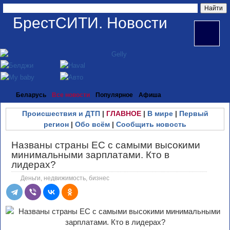
БрестСИТИ. Новости
Беларусь
Все новости
Популярное
Афиша
Происшествия и ДТП
|
ГЛАВНОЕ
|
В мире
|
Первый
регион
|
Обо всём
|
Сообщить новость
Названы страны ЕС с самыми высокими
минимальными зарплатами. Кто в
лидерах?
Деньги, недвижимость, бизнес