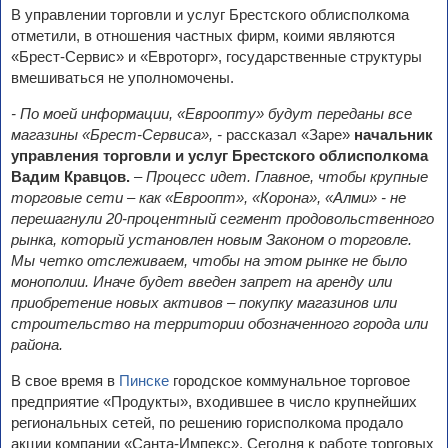
В управлении торговли и услуг Брестского облисполкома
отметили, в отношения частных фирм, коими являются
«Брест-Сервис» и «Евроторг», государственные структуры
вмешиваться не уполномочены.
- По моей информации, «Евроопту» будут переданы все
магазины «Брест-Сервиса», -
рассказал «Заре»
начальник
управления торговли и услуг Брестского облисполкома
Вадим Кравцов.
– Процесс идет. Главное, чтобы крупные
торговые сети – как «Евроопт», «Корона», «Алми» - не
перешагнули 20-процентный сегмент продовольственного
рынка, который установлен новым Законом о торговле.
Мы четко отслеживаем, чтобы на этом рынке не было
монополии. Иначе будет введен запрет на аренду или
приобретение новых активов – покупку магазинов или
строительство на территории обозначенного города или
района.
В свое время в
Пинске
городское коммунальное торговое
предприятие «Продукты», входившее в число крупнейших
региональных сетей, по решению горисполкома продало
акции компании «Санта-Импекс». Сегодня к работе торговых