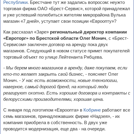
Республики
. Брестчане тут же задались вопросом: неужто
торговая фирма ОАО «Брест-Сервис», которой принадлежал
и уже успевший полюбиться жителям микрорайона Вулька
магазин «7 дней», уступает свои позиции «Евроопту»?
Как рассказал «Заре»
региональный директор компании
«Евроторг» по Брестской области Олег Монич
, с «Брест-
Сервисом» заключен договор на аренду пока двух
магазинов. Следующий в новом статусе примет покупателей
торговый объект по улице Лейтенанта Рябцева.
- Мы берем много магазинов в аренду, даже покупаем, если
кто-то желает закрыть свой бизнес, -
поясняет Олег
Монич.
- У нас есть возможности, новые технологии,
наверное, самый дорогой бренд, на который люди
реагируют охотно. Есть хорошие договора и контракты с
белорусскими производителями, хорошая цена.
С января под логотипом «Евроопта» в
Кобрине
работают все
семь магазинов, принадлежавших фирме «Надзея», - их
компания приобрела в собственность. В двух уже
проводится модернизация, еще два - на очереди.