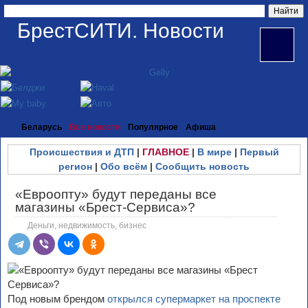
БрестСИТИ. Новости
Беларусь
Все новости
Популярное
Афиша
Происшествия и ДТП
|
ГЛАВНОЕ
|
В мире
|
Первый
регион
|
Обо всём
|
Сообщить новость
«Евроопту» будут переданы все
магазины «Брест-Сервиса»?
Деньги, недвижимость, бизнес
Под новым брендом
открылся супермаркет на проспекте