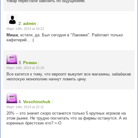
товар перестали завозить по ощущениям.
admin
2.
:
Март 14th, 2014 at 18:22
Миша
, кстати, да. Был сегодня в "Лакомке". Работает только
кафетерий... :(
Роман
3.
:
Март 14th, 2014 at 20:29
Все катится к тому, что евроопт выкупит все магазины, забабахав
неплохую монополию начнут ломить цену.
Voschinchuk
4.
:
Март 14th, 2014 at 22:11
20% -- это значит скоро останется только 5 крупных игроков на
этом рынке. Не трудно посчитать что за фирмы останутся. А из
коренных брестских кто? =-O