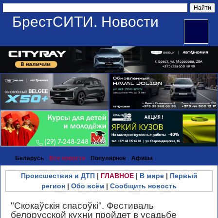
БрестСИТИ. Новости
Беларусь
Все новости
Популярное
Афиша
Происшествия и ДТП
|
ГЛАВНОЕ
|
В мире
|
Первый
регион
|
Обо всём
|
Сообщить новость
"Скокаўскія спасоўкі". Фестиваль
белорусской кухни пройдет в усадьбе