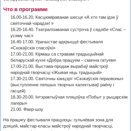
Что в программе
16.00-16.20. Касцюміраванае шесце «А хто там ідзе ў
святочнай чарадзе! »
16.20-16.40. Тэатралізаваная сустрэча ў сядзібе «Спас –
усяму час»
16.40-17.00. Урачыстае адкрыццё фестываля
«Скокаўскія спасоўкі»
17.00-21.00. Кірмаш са стравамі традыцыйнай
беларускай кухні «Добра працуем – смачна гатуем»
17.00-21.00. Выстава-продаж вырабаў майстроў
народнай творчасці «Жывая ніць традыцый»
17.30-21.00. Святочны канцэрт «Скокаўскія перазвоны»
(выступленне лепшых творчых калектываў раёну і
гасцей)
18.30-20.00. Інтэрактыўная пляцоўка «Побыт у рыцарскім
лагеры»
21.00. Фаер-шоу
На працягу фестываля працуюць: гульнёвая зона для
дзяцей, майстар-класы майстроў народнай творчасці,