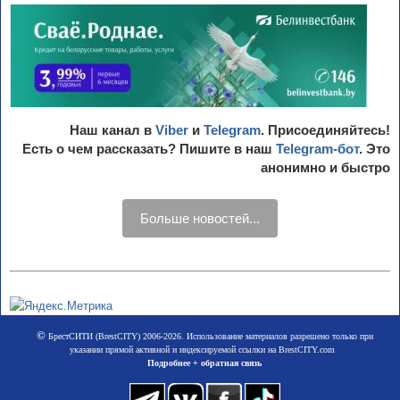
Наш канал в
Viber
и
Telegram
. Присоединяйтесь!
Есть о чем рассказать? Пишите в наш
Telegram-бот
. Это
анонимно и быстро
Больше новостей...
©
БрестСИТИ (BrestCITY) 2006-2026. Использование материалов разрешено только при
указании прямой активной и индексируемой ссылки на BrestCITY.com
Подробнее + обратная связь