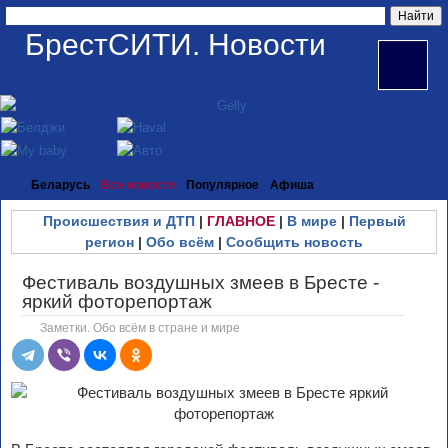
БрестСИТИ. Новости
Беларусь
Все новости
Популярное
Афиша
Происшествия и ДТП
|
ГЛАВНОЕ
|
В мире
|
Первый
регион
|
Обо всём
|
Сообщить новость
Фестиваль воздушных змеев в Бресте -
яркий фоторепортаж
Заметки. Обо всём в стране и мире