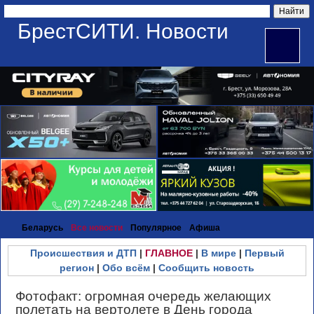
БрестСИТИ. Новости
Беларусь
Все новости
Популярное
Афиша
Происшествия и ДТП
|
ГЛАВНОЕ
|
В мире
|
Первый
регион
|
Обо всём
|
Сообщить новость
Фотофакт: огромная очередь желающих
полетать на вертолете в День города