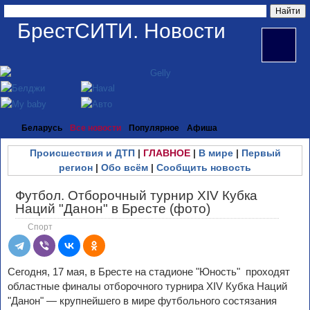
БрестСИТИ. Новости
Беларусь
Все новости
Популярное
Афиша
Происшествия и ДТП
|
ГЛАВНОЕ
|
В мире
|
Первый
регион
|
Обо всём
|
Сообщить новость
Футбол. Отборочный турнир XIV Кубка
Наций "Данон" в Бресте (фото)
Спорт
Сегодня, 17 мая, в Бресте на стадионе "Юность" проходят
областные финалы отборочного турнира XIV Кубка Наций
"Данон" — крупнейшего в мире футбольного состязания