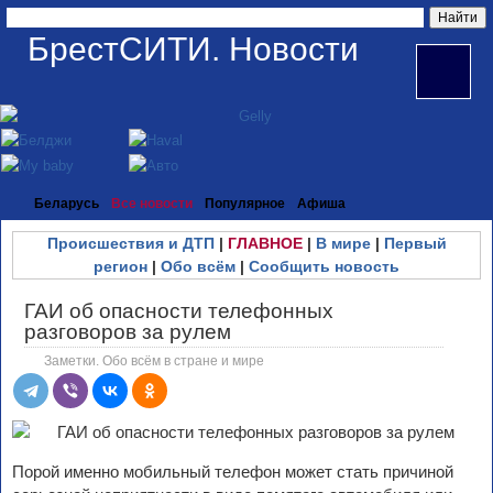
БрестСИТИ. Новости
Беларусь
Все новости
Популярное
Афиша
Происшествия и ДТП
|
ГЛАВНОЕ
|
В мире
|
Первый
регион
|
Обо всём
|
Сообщить новость
ГАИ об опасности телефонных
разговоров за рулем
Заметки. Обо всём в стране и мире
Порой именно мобильный телефон может стать причиной