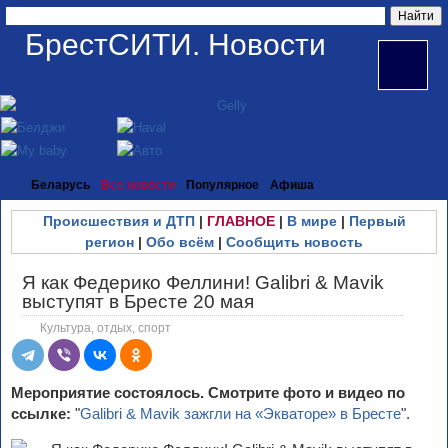
БрестСИТИ. Новости
Беларусь
Все новости
Популярное
Афиша
Происшествия и ДТП
|
ГЛАВНОЕ
|
В мире
|
Первый
регион
|
Обо всём
|
Сообщить новость
Я как Федерико Феллини! Galibri & Mavik
выступят в Бресте 20 мая
Культура, отдых, спорт
Мероприятие состоялось. Смотрите фото и видео по
ссылке:
"
Galibri & Mavik зажгли на «Экваторе» в Бресте
".