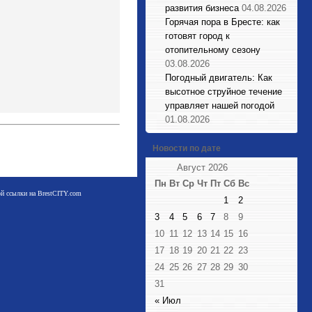
развития бизнеса
04.08.2026
Горячая пора в Бресте: как
готовят город к
отопительному сезону
03.08.2026
Погодный двигатель: Как
высотное струйное течение
управляет нашей погодой
01.08.2026
Новости по дате
Август 2026
Пн
Вт
Ср
Чт
Пт
Сб
Вс
мой ссылки на BrestCITY.com
1
2
3
4
5
6
7
8
9
10
11
12
13
14
15
16
17
18
19
20
21
22
23
24
25
26
27
28
29
30
31
« Июл