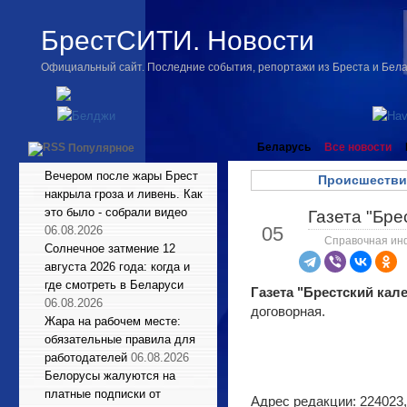
БрестСИТИ. Новости
Официальный сайт. Последние события, репортажи из Бреста и Бел
Беларусь
Все новости
Популярное
Вечером после жары Брест
Происшестви
накрыла гроза и ливень. Как
это было - собрали видео
Газета "Бре
Сен
05
06.08.2026
Справочная ин
Солнечное затмение 12
августа 2026 года: когда и
где смотреть в Беларуси
Газета "Брестский кал
06.08.2026
договорная.
Жара на рабочем месте:
обязательные правила для
работодателей
06.08.2026
Белорусы жалуются на
платные подписки от
Адрес редакции: 224023, 