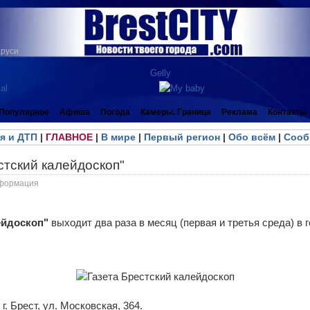
аруси
Популярное
Афиша
Погода
Камеры. Граница
Реклама
Контакты
я и ДТП
|
ГЛАВНОЕ
|
В мире
|
Первый регион
|
Обо всём
|
Сооб
стский калейдоскоп"
формация
ейдоскоп"
выходит два раза в месяц (первая и третья среда) в 
г. Брест, ул. Московская, 364.