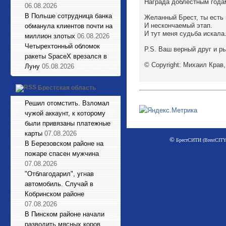
Награда доблестным года
06.08.2026
В Польше сотрудница банка
Желанный Брест, ты есть 
И нескончаемый этап.
обманула клиентов почти на
И тут меня судьба искала
миллион злотых
06.08.2026
Четырехтонный обломок
P.S. Ваш верный друг и ры
ракеты SpaceX врезался в
© Copyright: Михаил Крав,
Луну
05.08.2026
Брестская область
Решил отомстить. Взломал
чужой аккаунт, к которому
были привязаны платежные
карты
07.08.2026
©
БрестСИТИ (BrestCITY)
В Березовском районе на
пожаре спасен мужчина
07.08.2026
"Отблагодарил", угнав
автомобиль. Случай в
Кобринском районе
07.08.2026
В Пинском районе начали
разводить мясных коров