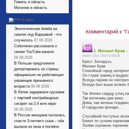
Гомель и область
Могилев и область
В мире
Экологическая бомба на
Комментарий к “Г
свалке под Варшавой - что
случилось
07.08.2026
Соболенко рассказала о
Михаил Крав - 
1.
своем YouTube-канале
Август 21st, 2014 at 09:28
06.08.2026
Брест. Беларусь
В Польше предложили
Михаил Крав
депортировать из страны
Спокойный город натерпел
официально не работающих
Он страж границ и мудрос
Всегда героем он смотрел
украинцев призывного
Всегда был выше всяких б
возраста
06.08.2026
В Литве задержали грузовик
Так близки сердцу улиц па
с партией контрабандных
Так величавы две реки...
Дома, как вечные подарки
сигарет на 2,4 млн евро
И городские фонари...
06.08.2026
В России женщина пыталась
Случайной поступью мгно
спасти 3-летнего сына – оба
Бежит по гулким кирпичам
Любви огромное терпение 
выпали из окна и погибли