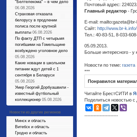
"Белтелекома" – в чем дело
Почтовый адрес: 224023, 
06.08.2026
Главный редактор
- Гр
Страховая отказала
белорусу в продлении
E-mail: mailto:gazeta@br-
полиса после крупной
Сайт:
http://www.br-k.info/
выплаты
06.08.2026
Тел.: 40-83-51, 8-033-60
По факту ДТП с четырьмя
погибшими на Гомельщине
05.09.2013.
возбуждено уголовное дело
Больше интересного - у 
05.08.2026
Какие новации в школьном
Новости по теме:
газета
питании ждут детей с 1
***
сентября в Беларуси
Понравился материа
05.08.2026
Умер Георгий Дорбуашвили -
Читайте БрестСИТИ в
Я
известный футбольный
коллекционер
05.08.2026
Поделиться новостью с 
Новости из других регионов
----------------------
Минск и область
Витебск и область
Гродно и область