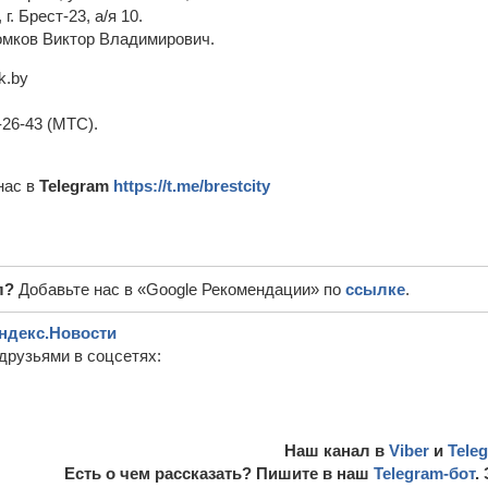
г. Брест-23, а/я 10.
омков Виктор Владимирович.
k.by
8-26-43 (МТС).
нас в
Telegram
https://t.me/brestcity
л?
Добавьте нас в «Google Рекомендации» по
ссылке
.
ндекс.Новости
друзьями в соцсетях:
Наш канал в
Viber
и
Tele
Есть о чем рассказать? Пишите в наш
Telegram-бот
.