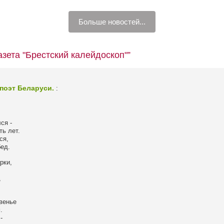
Больше новостей...
азета "Брестский калейдоскоп"”
поэт Беларуси.
:
ся -
ть лет.
ся,
ед.
рки,
,
венье
.
-