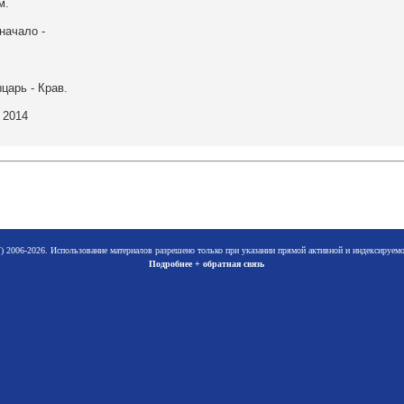
м.
начало -
.
царь - Крав.
 2014
 2006-2026. Использование материалов разрешено только при указании прямой активной и индексируе
Подробнее + обратная связь