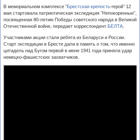
В мемориальном комплексе "
Брестская крепость
-герой" 12
мая стартовала патриотическая экспедиция "Непокоренные",
посвященная 80-летию Победы советского народа в Великой
Отечественной войне, передает корреспондент
БЕЛТА
.
Участниками акции стали ребята из Беларуси и России.
Старт экспедиции в Бресте дали в память о том, что именно
цитадель над Бугом первой в июне 1941 года приняла удар
немецко-фашистских захватчиков.