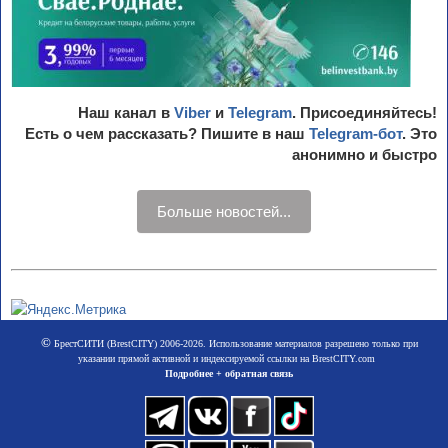
Наш канал в
Viber
и
Telegram
. Присоединяйтесь!
Есть о чем рассказать? Пишите в наш
Telegram-бот
. Это
анонимно и быстро
Больше новостей...
©
БрестСИТИ (BrestCITY) 2006-2026. Использование материалов разрешено только при
указании прямой активной и индексируемой ссылки на BrestCITY.com
Подробнее + обратная связь