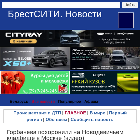
БрестСИТИ. Новости
Беларусь
Все новости
Популярное
Афиша
Происшествия и ДТП
|
ГЛАВНОЕ
|
В мире
|
Первый
регион
|
Обо всём
|
Сообщить новость
Горбачева похоронили на Новодевичьем
кладбище в Москве (видео)