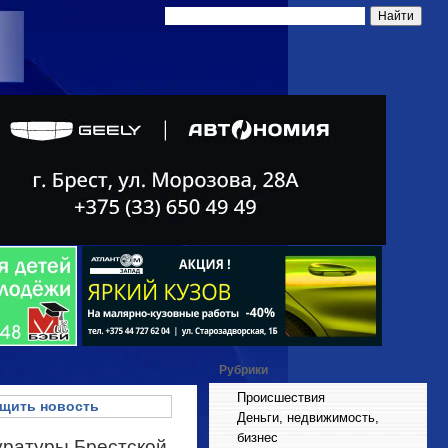
Рубрики
Происшествия
щить новость
Деньги, недвижимость,
бизнес
куратуры Брестской