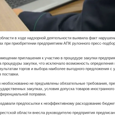
области в ходе надзорной деятельности выявила факт нарушен
ах при приобретении предприятием АПК рулонного пресс-подб
азмещении приглашения к участию в процедуре закупки предпри
 процедуры закупки, что исключало возможность определения
зультатам торгов и выбора наиболее выгодного предложения с
 поставки.
ам необоснованно не предъявлены обязательные требования, п
сударственных закупках, условия допуска товаров иностранного
еференциальной поправки.
оздавали предпосылки к неэффективному расходованию бюджет
 Брестской области внесла руководителю предприятия предписан