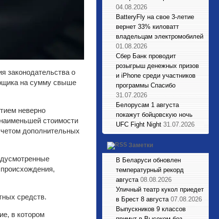
04.08.2026
BatteryFly на свое 3-летие
вернет 33% киловатт
владельцам электромобилей
01.08.2026
Сбер Банк проводит
розыгрыш денежных призов
ия законодательства о
и iPhone среди участников
орщика на сумму свыше
программы Спасибо
31.07.2026
Белорусам 1 августа
ятием неверно
покажут бойцовскую ночь
 наименьшей стоимости
UFC Fight Night
31.07.2026
 учетом дополнительных
Заметки
редусмотренные
В Беларуси обновлен
 происхождения,
температурный рекорд
августа
08.08.2026
Уличный театр кукол приедет
ных средств.
в Брест 8 августа
07.08.2026
Выпускников 9 классов
ие, в котором
примут в Высоком без