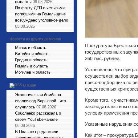
выплаты
06.08.2026
По факту ДТП с четырьмя
погибшими на Гомельщине
возбуждено уголовное дело
05.08.2026
Новости из других регионов
Прокуратура Брестской 
Минск и область
государственных закупк
Витебск и область
360 тыс. рублей.
Гродно и область
Гомель и область
Установлено, что при р
Могилев и область
осуществлен выбор вида
пресс-подборщика по ре
В мире
существенных критериев
Экологическая бомба на
Кроме того, к участник
свалке под Варшавой - что
законодательством о го
случилось
07.08.2026
условия применения пр
Соболенко рассказала о
своем YouTube-канале
Указанные нарушения с
06.08.2026
В Польше предложили
Как итог – прокуратура
депортировать из страны