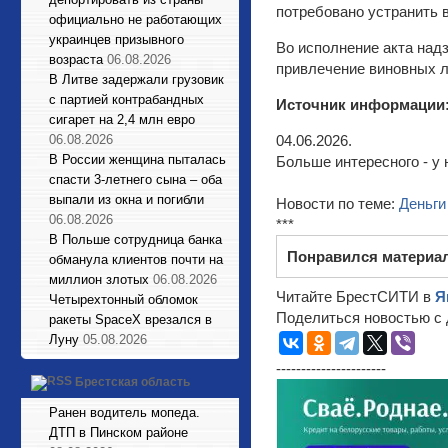
потребовано устранить
официально не работающих
украинцев призывного
Во исполнение акта над
возраста
06.08.2026
привлечение виновных л
В Литве задержали грузовик
с партией контрабандных
Источник информации
сигарет на 2,4 млн евро
04.06.2026.
06.08.2026
В России женщина пыталась
Больше интересного - у 
спасти 3-летнего сына – оба
выпали из окна и погибли
Новости по теме:
Деньги
06.08.2026
***
В Польше сотрудница банка
Понравился материа
обманула клиентов почти на
миллион злотых
06.08.2026
Читайте БрестСИТИ в
Я
Четырехтонный обломок
Поделиться новостью с 
ракеты SpaceX врезался в
Луну
05.08.2026
----------------------
Брестская область
Ранен водитель мопеда.
ДТП в Пинском районе