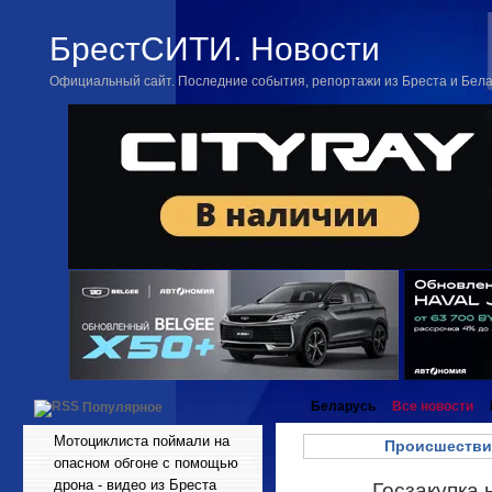
БрестСИТИ. Новости
Официальный сайт. Последние события, репортажи из Бреста и Бел
Беларусь
Все новости
Популярное
Мотоциклиста поймали на
Происшестви
опасном обгоне с помощью
дрона - видео из Бреста
Госзакупка 
Июн