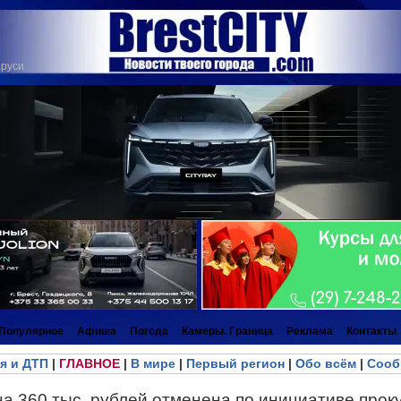
аруси
Популярное
Афиша
Погода
Камеры. Граница
Реклама
Контакты
я и ДТП
|
ГЛАВНОЕ
|
В мире
|
Первый регион
|
Обо всём
|
Сооб
на 360 тыс. рублей отменена по инициативе про