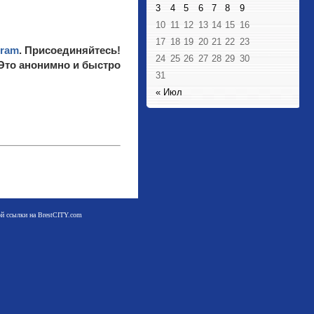
3
4
5
6
7
8
9
10
11
12
13
14
15
16
17
18
19
20
21
22
23
gram
. Присоединяйтесь!
24
25
26
27
28
29
30
 Это анонимно и быстро
31
« Июл
мой ссылки на BrestCITY.com