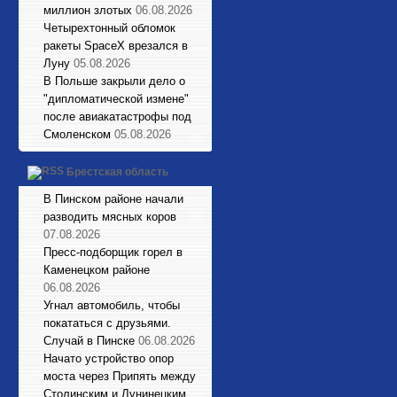
миллион злотых
06.08.2026
Четырехтонный обломок
ракеты SpaceX врезался в
Луну
05.08.2026
В Польше закрыли дело о
"дипломатической измене"
после авиакатастрофы под
Смоленском
05.08.2026
Брестская область
В Пинском районе начали
разводить мясных коров
07.08.2026
Пресс-подборщик горел в
Каменецком районе
06.08.2026
Угнал автомобиль, чтобы
покататься с друзьями.
Случай в Пинске
06.08.2026
Начато устройство опор
моста через Припять между
Столинским и Лунинецким