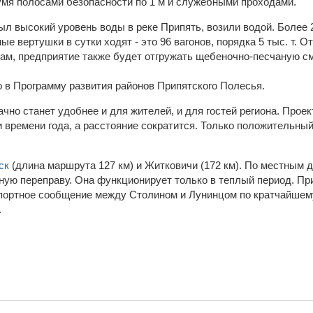
вумя полосами безопасности по 1 м и служебными проходами.
л высокий уровень воды в реке Припять, возили водой. Более 2
е вертушки в сутки ходят - это 96 вагонов, порядка 5 тыс. т. О
ловам, предприятие также будет отгружать щебеночно-песчаную с
о в Программу развития районов Припятского Полесья.
но станет удобнее и для жителей, и для гостей региона. Проек
и времени года, а расстояние сократится. Только положительны
ск
(длина маршрута 127 км) и Житковичи (172 км). По местным 
ную переправу. Она функционирует только в теплый период. Пр
спортное сообщение между Столином и Лунинцом по кратчайшем
.