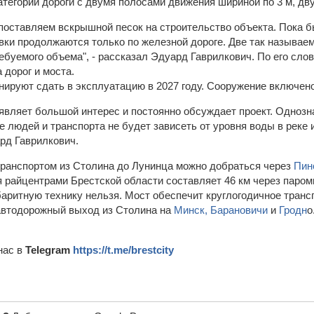
категории дороги с двумя полосами движения шириной по 3 м, д
поставляем вскрышной песок на строительство объекта. Пока бы
вки продолжаются только по железной дороге. Две так называемы
требуемого объема", - рассказал Эдуард Гаврилкович. По его с
 дорог и моста.
нируют сдать в эксплуатацию в 2027 году. Сооружение включен
вляет большой интерес и постоянно обсуждает проект. Однознач
 людей и транспорта не будет зависеть от уровня воды в реке 
ард Гаврилкович.
ранспортом из Столина до Лунинца можно добраться через
Пин
 райцентрами Брестской области составляет 46 км через паром
аритную технику нельзя. Мост обеспечит круглогодичное тран
 автодорожный выход из Столина на
Минск,
Барановичи
и
Гродн
о
нас в
Telegram
https://t.me/brestcity