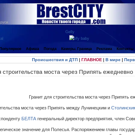
аруси
Популярное
Афиша
Погода
Камеры. Граница
Реклама
Контакты
Происшествия и ДТП
|
ГЛАВНОЕ
|
В мире
|
Перв
я строительства моста через Припять ежедневно 
ительства моста через Припять между Лунинецким и
Столинск
спонденту
БЕЛТА
генеральный директор предприятия, член Сов
егическое значение для Полесья. Распоряжением главы государ