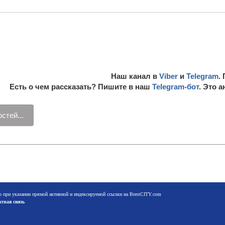
Наш канал в
Viber
и
Telegram
.
Есть о чем рассказать? Пишите в наш
Telegram-бот
. Это 
стей...
о при указании прямой активной и индексируемой ссылки на BrestCITY.com
тная связь