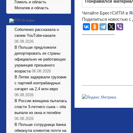
Понравился материа
Гомель и область
Могилев и область
Читайте БрестСИТИ в
Я
Поделиться новостью с 
В мире
Соболенко рассказала о
----------------------
своем YouTube-канале
06.08.2026
В Польше предложили
депортировать из страны
официально не работающих
украинцев призывного
возраста
06.08.2026
В Литве задержали грузовик
с партией контрабандных
сигарет на 2,4 млн евро
06.08.2026
В России женщина пыталась
спасти 3-летнего сына – оба
выпали из окна и погибли
06.08.2026
В Польше сотрудница банка
обманула клиентов почти на