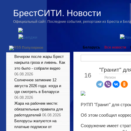
БрестСИТИ. Новости
Официальный сайт. Последние события, репортажи из Бреста и Бел
Беларусь
Все новости
Популярное
Вечером после жары Брест
накрыла гроза и ливень. Как
это было - собрали видео
"Гранит" дл
Июн
16
06.08.2026
Регион
Солнечное затмение 12
августа 2026 года: когда и
где смотреть в Беларуси
06.08.2026
Жара на рабочем месте:
РУПП "Гранит" для стро
обязательные правила для
Об этом сообщил корре
работодателей
06.08.2026
Белорусы жалуются на
Сооружение имеет страт
платные подписки от