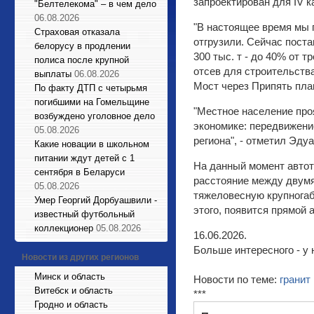
запроектирован для IV 
"Белтелекома" – в чем дело
06.08.2026
"В настоящее время мы 
Страховая отказала
отгрузили. Сейчас поста
белорусу в продлении
300 тыс. т - до 40% от 
полиса после крупной
отсев для строительства
выплаты
06.08.2026
Мост через Припять пла
По факту ДТП с четырьмя
погибшими на Гомельщине
"Местное население проя
возбуждено уголовное дело
экономике: передвижение
05.08.2026
региона", - отметил Эду
Какие новации в школьном
питании ждут детей с 1
На данный момент автот
сентября в Беларуси
расстояние между двумя
05.08.2026
тяжеловесную крупногаб
Умер Георгий Дорбуашвили -
этого, появится прямой
известный футбольный
коллекционер
05.08.2026
16.06.2026.
Больше интересного - у 
Новости из других регионов
Минск и область
Новости по теме:
гранит
Витебск и область
***
Гродно и область