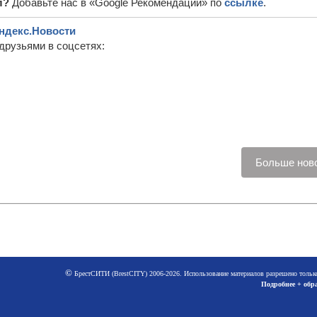
л?
Добавьте нас в «Google Рекомендации» по
ссылке
.
ндекс.Новости
друзьями в соцсетях:
Больше ново
©
БрестСИТИ (BrestCITY) 2006-2026. Использование материалов разрешено тольк
Подробнее + обра