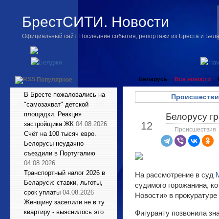
БрестСИТИ. Новости
Официальный сайт. Последние события, репортажи из Бреста и Бел
Беларусь
Все новости
Популярное
В Бресте пожаловались на
Происшестви
"самозахват" детской
площадки. Реакция
Белорусу гр
Май
12
застройщика ЖК
04.08.2026
Происшествия
Счёт на 100 тысяч евро.
Белорусы неудачно
съездили в Португалию
04.08.2026
Транспортный налог 2026 в
На рассмотрение в суд
Беларуси: ставки, льготы,
судимого горожанина, к
срок уплаты
04.08.2026
Новости» в прокуратуре
Женщину заселили не в ту
квартиру - выяснилось это
Фигуранту позвонила зна