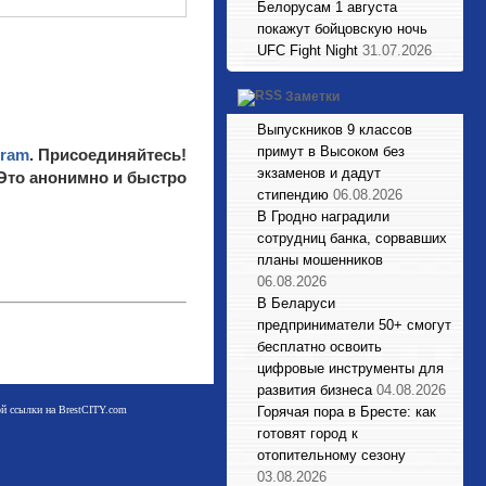
Белорусам 1 августа
покажут бойцовскую ночь
UFC Fight Night
31.07.2026
Заметки
Выпускников 9 классов
примут в Высоком без
gram
. Присоединяйтесь!
экзаменов и дадут
 Это анонимно и быстро
стипендию
06.08.2026
В Гродно наградили
сотрудниц банка, сорвавших
планы мошенников
06.08.2026
В Беларуси
предприниматели 50+ смогут
бесплатно освоить
цифровые инструменты для
развития бизнеса
04.08.2026
мой ссылки на BrestCITY.com
Горячая пора в Бресте: как
готовят город к
отопительному сезону
03.08.2026