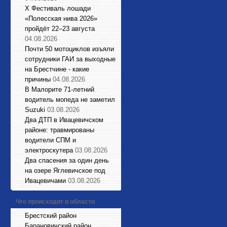
X Фестиваль лошади
«Полесская нива 2026»
пройдёт 22–23 августа
04.08.2026
Почти 50 мотоциклов изъяли
сотрудники ГАИ за выходные
на Брестчине - какие
причины
04.08.2026
В Малорите 71-летний
водитель мопеда не заметил
Suzuki
03.08.2026
Два ДТП в Ивацевичском
районе: травмированы
водители СПМ и
электроскутера
03.08.2026
Два спасения за один день
на озере Яглевичское под
Ивацевичами
03.08.2026
Что происходит в области
Брестский район
Барановичский район