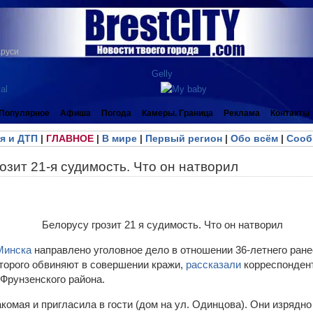
аруси
Популярное
Афиша
Погода
Камеры. Граница
Реклама
Контакты
я и ДТП
|
ГЛАВНОЕ
|
В мире
|
Первый регион
|
Обо всём
|
Сооб
озит 21-я судимость. Что он натворил
Минска
направлено уголовное дело в отношении 36-летнего ран
оторого обвиняют в совершении кражи,
рассказали
корреспондент
 Фрунзенского района.
комая и пригласила в гости (дом на ул. Одинцова). Они изрядно