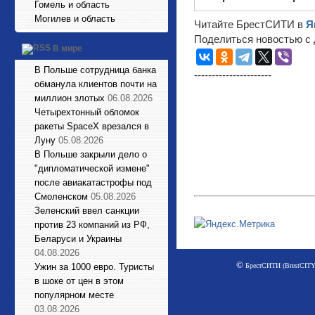
Гомель и область
Могилев и область
Читайте БрестСИТИ в
Я
Поделиться новостью с 
В мире
В Польше сотрудница банка
----------------------
обманула клиентов почти на
миллион злотых
06.08.2026
Четырехтонный обломок
ракеты SpaceX врезался в
Луну
05.08.2026
В Польше закрыли дело о
"дипломатической измене"
после авиакатастрофы под
Смоленском
05.08.2026
Зеленский ввел санкции
против 23 компаний из РФ,
Беларуси и Украины
04.08.2026
©
БрестСИТИ (BrestCITY)
Ужин за 1000 евро. Туристы
в шоке от цен в этом
популярном месте
03.08.2026