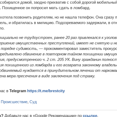
засобирался домой, заодно прихватив с собой дорогой мобильны
 Похищенное он попросил мать сдать в ломбард.
отела позвонить родителям, но не нашла телефон. Она сразу по
ель, и обратилась в милицию. Подозреваемого задержали, в от
ло.
фициально не трудоустроен,
ранее
20
раз
привлекался к угол
вершение имущественных преступлений
,
имеет не снятую и н
 порядке судимость,
— прокомментировал заместитель прокуро
предъявлено обвинение в
повторном
тайном похищении имущес
ия, предусмотренного ч.
2
ст.
205 УК. Вину гражданин полнос
я похищенного из ломбарда и его возврата з
аконному
владель
 обвиняемый
нуждается в принудительном лечении от наркома
на мера пресечения в виде
заключения под стражу.
нас в
Telegram
https://t.me/brestcity
,
Происшествие
,
Суд
л?
Добавьте нас в «Google Рекомендации» по
ссылке
.