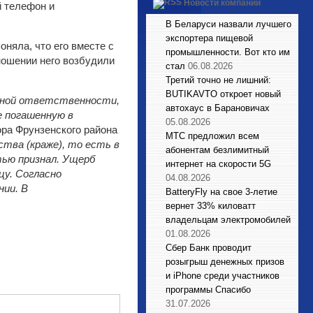
Новости компаний
й телефон и
В Беларуси назвали лучшего
экспортера пищевой
няла, что его вместе с
промышленности. Вот кто им
ношении него возбудили
стал
06.08.2026
Третий точно не лишний:
BUTIKAVTO откроет новый
овной ответственности
,
автохаус в Барановичах
е погашенную в
05.08.2026
ра Фрунзенского района
МТС предложил всем
тва (краже), то есть в
абонентам безлимитный
тью признал. Ущерб
интернет на скорости 5G
цу. Согласно
04.08.2026
нии.
В
BatteryFly на свое 3-летие
вернет 33% киловатт
владельцам электромобилей
01.08.2026
Сбер Банк проводит
розыгрыш денежных призов
и iPhone среди участников
программы Спасибо
31.07.2026