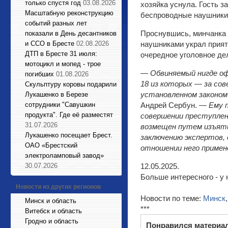
только спустя год
03.08.2026
хозяйка уснула. Гость 
Масштабную реконструкцию
беспроводные наушники.
событий разных лет
Проснувшись, минчанка х
показали в День десантников
и ССО в Бресте
02.08.2026
наушниками украл прият
ДТП в Бресте 31 июля:
очередное уголовное де
мотоцикл и мопед - трое
— Обвиняемый нигде о
погибших
01.08.2026
18 из которых — за со
Cкульптуру коровы подарили
установленном законом
Лукашенко в Березе
сотрудники "Савушкин
Андрей Сербун. —
Ему 
продукта". Где её разместят
совершении преступлен
31.07.2026
возмещен путем
изъяти
Лукашенко посещает Брест.
заключению экспертов
,
ОАО «Брестский
отношении
него
примене
электроламповый завод»
30.07.2026
12.05.2025.
Больше интересного - у 
Новости из других регионов
Новости по теме:
Минск
Минск и область
***
Витебск и область
Гродно и область
Понравился материа