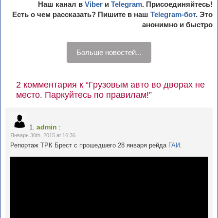
Наш канал в
Viber
и
Telegram
. Присоединяйтесь!
Есть о чем рассказать? Пишите в наш
Telegram-бот
. Это
анонимно и быстро
Больше новостей...
2 комментария к “Грузовым авто во дворах не
место. Паркуйтесь по правилам!”
admin
1.
:
Январь 30th, 2015 at 16:36
Репортаж ТРК Брест с прошедшего 28 января рейда
ГАИ
.