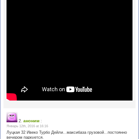
аноним
2.
:
Январь 12th, 2016 at 16:16
Луцкая 32 Ивеко Турбо Дейли...максибаза грузовой...постоянно
вечером паркуется.