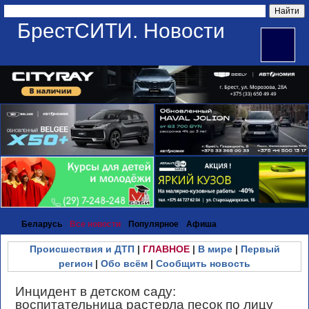
БрестСИТИ. Новости
Беларусь
Все новости
Популярное
Афиша
Происшествия и ДТП
|
ГЛАВНОЕ
|
В мире
|
Первый
регион
|
Обо всём
|
Сообщить новость
Инцидент в детском саду:
воспитательница растерла песок по лицу