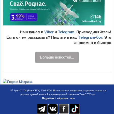
Наш канал в
Viber
и
Telegram
. Присоединяйтесь!
Есть о чем рассказать? Пишите в наш
Telegram-бот
. Это
анонимно и быстро
Больше новостей...
©
БрестСИТИ (BrestCITY) 2006-2026. Использование материалов разрешено только при
указании прямой активной и индексируемой ссылки на BrestCITY.com
Подробнее + обратная связь