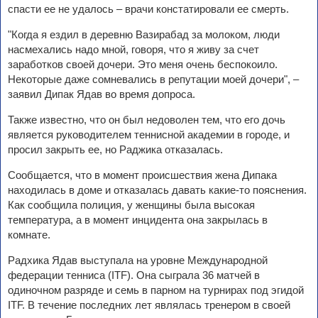
спасти ее не удалось – врачи констатировали ее смерть.
"Когда я ездил в деревню Вазирабад за молоком, люди
насмехались надо мной, говоря, что я живу за счет
заработков своей дочери. Это меня очень беспокоило.
Некоторые даже сомневались в репутации моей дочери", –
заявил Дипак Ядав во время допроса.
Также известно, что он был недоволен тем, что его дочь
является руководителем теннисной академии в городе, и
просил закрыть ее, но Раджика отказалась.
Сообщается, что в момент происшествия жена Дипака
находилась в доме и отказалась давать какие-то пояснения.
Как сообщила полиция, у женщины была высокая
температура, а в момент инцидента она закрылась в
комнате.
Радхика Ядав выступала на уровне Международной
федерации тенниса (ITF). Она сыграла 36 матчей в
одиночном разряде и семь в парном на турнирах под эгидой
ITF. В течение последних лет являлась тренером в своей