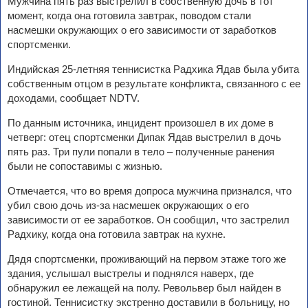
Мужчина пять раз выстрелил в собственную дочь в тот
момент, когда она готовила завтрак, поводом стали
насмешки окружающих о его зависимости от заработков
спортсменки.
Индийская 25-летняя теннисистка Радхика Ядав была убита
собственным отцом в результате конфликта, связанного с ее
доходами, сообщает NDTV.
По данным источника, инцидент произошел в их доме в
четверг: отец спортсменки Дипак Ядав выстрелил в дочь
пять раз. Три пули попали в тело – полученные ранения
были не сопоставимы с жизнью.
Отмечается, что во время допроса мужчина признался, что
убил свою дочь из-за насмешек окружающих о его
зависимости от ее заработков. Он сообщил, что застрелил
Радхику, когда она готовила завтрак на кухне.
Дядя спортсменки, проживающий на первом этаже того же
здания, услышал выстрелы и поднялся наверх, где
обнаружил ее лежащей на полу. Револьвер был найден в
гостиной. Теннисистку экстренно доставили в больницу, но