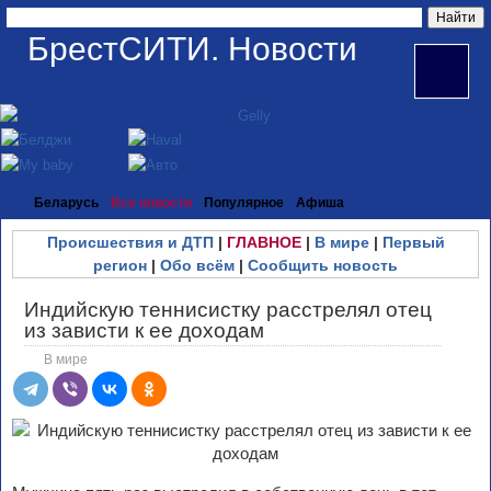
БрестСИТИ. Новости
Беларусь
Все новости
Популярное
Афиша
Происшествия и ДТП
|
ГЛАВНОЕ
|
В мире
|
Первый
регион
|
Обо всём
|
Сообщить новость
Индийскую теннисистку расстрелял отец
из зависти к ее доходам
В мире