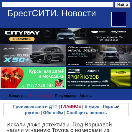
БрестСИТИ. Новости
Беларусь
Все новости
Популярное
Афиша
Происшествия и ДТП
|
ГЛАВНОЕ
|
В мире
|
Первый
регион
|
Обо всём
|
Сообщить новость
Искали даже детективы. Под Варшавой
нашли угнанную Toyota с номерами из