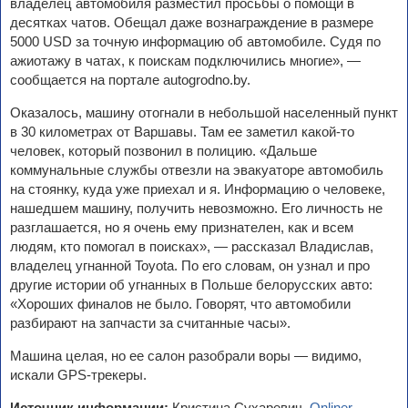
владелец автомобиля разместил просьбы о помощи в
десятках чатов. Обещал даже вознаграждение в размере
5000 USD за точную информацию об автомобиле. Судя по
ажиотажу в чатах, к поискам подключились многие», —
сообщается на портале autogrodno.by.
Оказалось, машину отогнали в небольшой населенный пункт
в 30 километрах от Варшавы. Там ее заметил какой-то
человек, который позвонил в полицию. «Дальше
коммунальные службы отвезли на эвакуаторе автомобиль
на стоянку, куда уже приехал и я. Информацию о человеке,
нашедшем машину, получить невозможно. Его личность не
разглашается, но я очень ему признателен, как и всем
людям, кто помогал в поисках», — рассказал Владислав,
владелец угнанной Toyota. По его словам, он узнал и про
другие истории об угнанных в Польше белорусских авто:
«Хороших финалов не было. Говорят, что автомобили
разбирают на запчасти за считанные часы».
Машина целая, но ее салон разобрали воры — видимо,
искали GPS-трекеры.
Источник информации:
Кристина Сухаревич,
Onliner
.