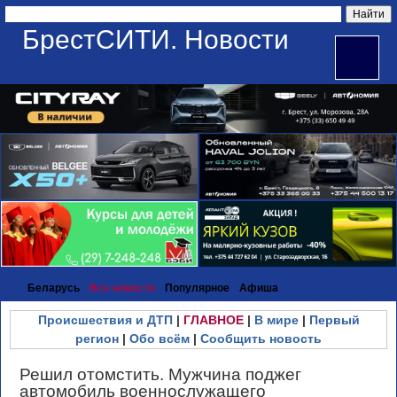
БрестСИТИ. Новости
Беларусь
Все новости
Популярное
Афиша
Происшествия и ДТП
|
ГЛАВНОЕ
|
В мире
|
Первый
регион
|
Обо всём
|
Сообщить новость
Решил отомстить. Мужчина поджег
автомобиль военнослужащего