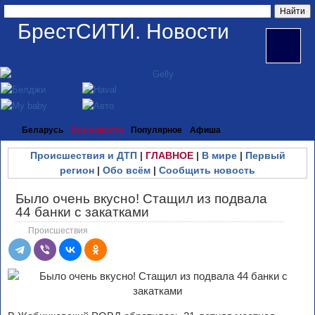
БрестСИТИ. Новости
Беларусь
Все новости
Популярное
Афиша
Происшествия и ДТП
|
ГЛАВНОЕ
|
В мире
|
Первый
регион
|
Обо всём
|
Сообщить новость
Было очень вкусно! Стащил из подвала
44 банки с закатками
Происшествия