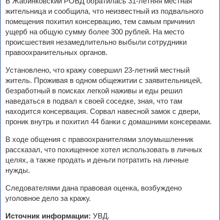
В Жабинковский РОВД обратилась 31-летняя местная
жительница и сообщила, что неизвестный из подвального
помещения похитил консервацию, тем самым причинил
ущерб на общую сумму более 300 рублей. На место
происшествия незамедлительно выбыли сотрудники
правоохранительных органов.
Установлено, что кражу совершил 23-летний местный
житель. Проживая в одном общежитии с заявительницей,
безработный в поисках легкой наживы и еды решил
наведаться в подвал к своей соседке, зная, что там
находится консервация. Сорвал навесной замок с двери,
проник внутрь и похитил 44 банки с домашними консервами.
В ходе общения с правоохранителями злоумышленник
рассказал, что похищенное хотел использовать в личных
целях, а также продать и деньги потратить на личные
нужды.
Следователями дана правовая оценка, возбуждено
уголовное дело за кражу.
Источник информации:
УВД.