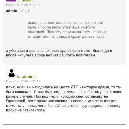
псих
5.
:
Июнь 1st, 2016 at 21:32
admin
пишет:
псих, на самом деле несвязная речь может
быть и после инсульта и еще каких-то
болезней. Поэтому если алкоголем не разит
от водителя, то выводы сразу делать рано.
а убегание в лес и запах перегара от чего может быть? да и
после инсульта вроде нельзя работать водителем.
admin
6.
:
Июнь 1st, 2016 at 21:41
псих
, если вы находились на месте ДТП некоторое время, то так
бы и написали. Я там был, видел, чуял, знаю. Потому как бывают
разные случаи. Про водителя, который снес остановку на
Орловской, тоже вроде как очевидцы писали, что пена изо рта,
может случилось чего. Но
ГАИ
ничего не подтвердила, человеку
плохо не становилось.