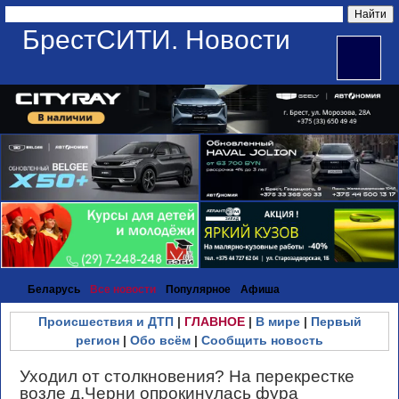
БрестСИТИ. Новости
Беларусь
Все новости
Популярное
Афиша
Происшествия и ДТП
|
ГЛАВНОЕ
|
В мире
|
Первый
регион
|
Обо всём
|
Сообщить новость
Уходил от столкновения? На перекрестке
возле д.Черни опрокинулась фура