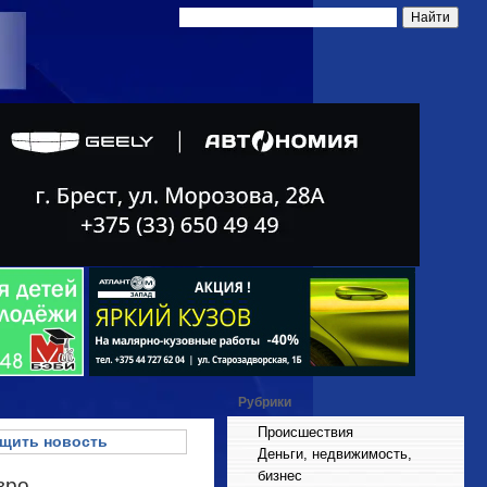
Рубрики
Происшествия
щить новость
Деньги, недвижимость,
бизнес
вро