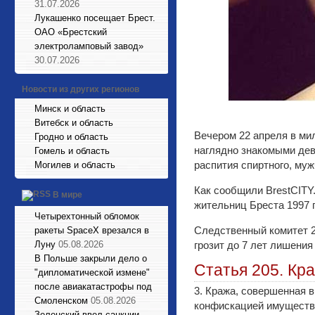
31.07.2026
Лукашенко посещает Брест.
ОАО «Брестский
электроламповый завод»
30.07.2026
Новости из других регионов
Минск и область
Витебск и область
Вечером 22 апреля в ми
Гродно и область
наглядно знакомыми дев
Гомель и область
распития спиртного, муж
Могилев и область
Как сообщили BrestCITY
В мире
жительниц Бреста 1997 
Четырехтонный обломок
Следственный комитет 23
ракеты SpaceX врезался в
Луну
05.08.2026
грозит до 7 лет лишения
В Польше закрыли дело о
Статья 205. Кр
"дипломатической измене"
после авиакатастрофы под
3. Кража, совершенная в
Смоленском
05.08.2026
конфискацией имущества
Зеленский ввел санкции