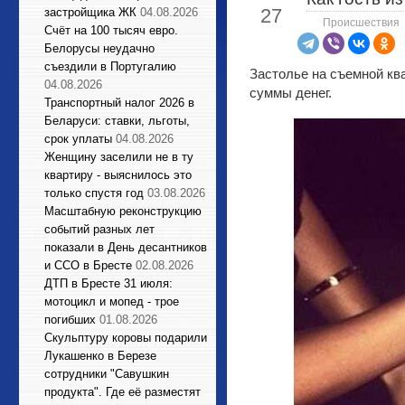
27
застройщика ЖК
04.08.2026
Происшествия
Счёт на 100 тысяч евро.
Белорусы неудачно
съездили в Португалию
Застолье на съемной кв
04.08.2026
суммы денег.
Транспортный налог 2026 в
Беларуси: ставки, льготы,
срок уплаты
04.08.2026
Женщину заселили не в ту
квартиру - выяснилось это
только спустя год
03.08.2026
Масштабную реконструкцию
событий разных лет
показали в День десантников
и ССО в Бресте
02.08.2026
ДТП в Бресте 31 июля:
мотоцикл и мопед - трое
погибших
01.08.2026
Cкульптуру коровы подарили
Лукашенко в Березе
сотрудники "Савушкин
продукта". Где её разместят