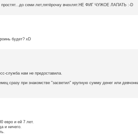
и простят...до семи лет,пятёрочку вчехлят.НЕ ФИГ ЧУЖОЕ ЛАПАТЬ :-D
ероинь будет? xD
есс-служба нам не предоставила.
немец сразу при знакомстве "засветил" крупную сумму денег или девчонк
0 евро и ей 7 лет.
а и ничего.
ть.