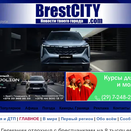
аруси
Популярное
Афиша
Погода
Камеры. Граница
Реклама
Контакты
я и ДТП
|
ГЛАВНОЕ
|
В мире
|
Первый регион
|
Обо всём
|
Сооб
з Германии отдохнул с брестчанками на 8 тысяч е