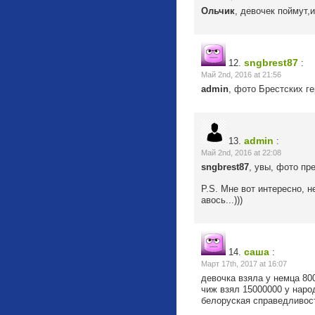
Ольчик
, девочек поймут,
sngbrest87
12.
:
Май 2nd, 2016 at 21:56
admin
, фото Брестских г
admin
13.
:
Май 2nd, 2016 at 22:08
sngbrest87
, увы, фото пр
P.S. Мне вот интересно, 
авось...)))
саша
14.
:
Март 17th, 2017 at 16:07
девочка взяла у немца 800
чиж взял 15000000 у народ
белоруская справедливос