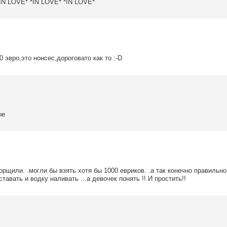
IN LOVE* *IN LOVE* *IN LOVE*
 эвро,это нонсес,дороговато как то :-D
ые
рщили. .могли бы взять хотя бы 1000 евриков. .а так конечно правильно
тавать и водку наливать ...а девочек понять !! И простить!!