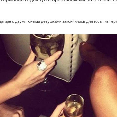
артире с двумя юными девушками закончилось для гостя из Гер