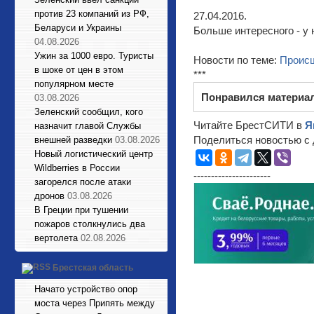
против 23 компаний из РФ,
27.04.2016.
Беларуси и Украины
Больше интересного - у 
04.08.2026
Ужин за 1000 евро. Туристы
Новости по теме:
Проис
в шоке от цен в этом
***
популярном месте
Понравился материа
03.08.2026
Зеленский сообщил, кого
Читайте БрестСИТИ в
Я
назначит главой Службы
Поделиться новостью с 
внешней разведки
03.08.2026
Новый логистический центр
Wildberries в России
----------------------
загорелся после атаки
дронов
03.08.2026
В Греции при тушении
пожаров столкнулись два
вертолета
02.08.2026
Брестская область
Начато устройство опор
моста через Припять между