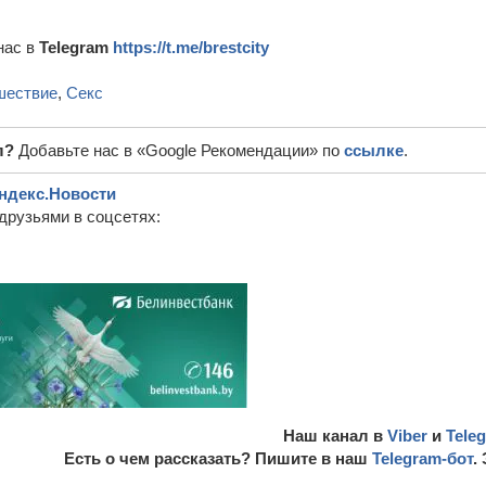
нас в
Telegram
https://t.me/brestcity
шествие
,
Секс
л?
Добавьте нас в «Google Рекомендации» по
ссылке
.
ндекс.Новости
друзьями в соцсетях:
Наш канал в
Viber
и
Tele
Есть о чем рассказать? Пишите в наш
Telegram-бот
.