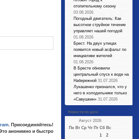
отопительному сезону
03.08.2026
Погодный двигатель: Как
высотное струйное течение
управляет нашей погодой
01.08.2026
Брест. На двух улицах
появится новый асфальт по
инициативе жителей
01.08.2026
В Бресте обновили
центральный спуск к воде на
Набережной
31.07.2026
Лукашенко признался, что у
него в холодильнике только
«Савушкин»
31.07.2026
Новости по дате
Август 2026
gram
. Присоединяйтесь!
Пн
Вт
Ср
Чт
Пт
Сб
Вс
 Это анонимно и быстро
1
2