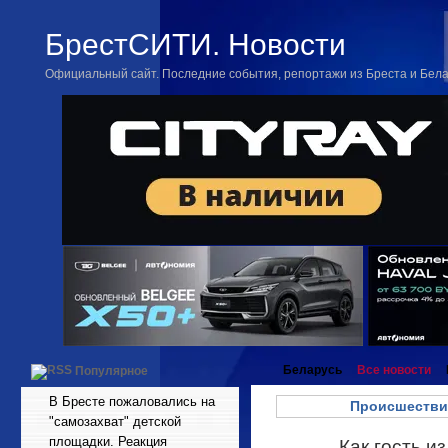
БрестСИТИ. Новости
Официальный сайт. Последние события, репортажи из Бреста и Бел
Беларусь
Все новости
Популярное
В Бресте пожаловались на
Происшестви
"самозахват" детской
площадки. Реакция
Как гость и
Апр