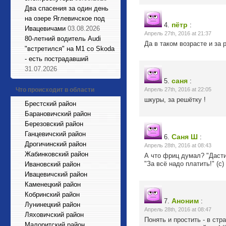
Два спасения за один день
на озере Яглевичское под
пётр
4.
:
Ивацевичами
03.08.2026
Апрель 27th, 2016 at 21:37
80-летний водитель Audi
Да в таком возрасте и за 
"встретился" на М1 со Skoda
- есть пострадавший
31.07.2026
саня
5.
:
Что происходит в области
Апрель 27th, 2016 at 22:05
шкуры, за решётку !
Брестский район
Барановичский район
Березовский район
Ганцевичский район
Саня Ш
6.
:
Дрогичинский район
Апрель 28th, 2016 at 08:43
Жабинковский район
А что фриц думал? "Даст
"За всё надо платить!" (с) 
Ивановский район
Ивацевичский район
Каменецкий район
Кобринский район
Аноним
7.
:
Лунинецкий район
Апрель 28th, 2016 at 08:47
Ляховичский район
Понять и простить - в ст
Малоритский район