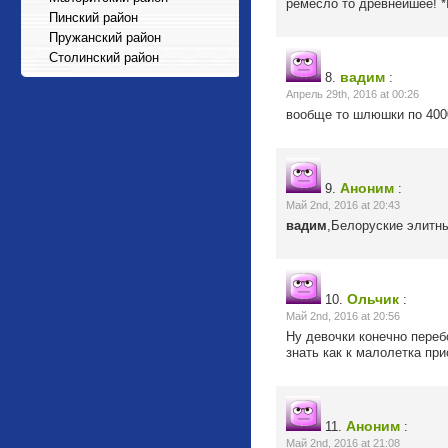
ремесло то древнейшее! *
Пинский район
Пружанский район
Столинский район
вадим
8.
:
Апрель 29th, 2016 at 00:26
вообще то шлюшки по 4000
Аноним
9.
:
Май 2nd, 2016 at 20:43
вадим
,Белоруские элитн
Ольчик
10.
:
Май 2nd, 2016 at 20:56
Ну девочки конечно перебо
знать как к малолетка прис
Аноним
11.
:
Май 2nd, 2016 at 21:08