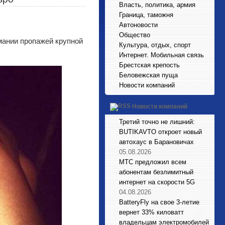
Власть, политика, армия
Граница, таможня
Автоновости
Общество
мании пропажей крупной
Культура, отдых, спорт
Интернет. Мобильная связь
Брестская крепость
Беловежская пуща
Новости компаний
Новости компаний
Третий точно не лишний:
BUTIKAVTO откроет новый
автохаус в Барановичах
05.08.2026
МТС предложил всем
абонентам безлимитный
интернет на скорости 5G
04.08.2026
BatteryFly на свое 3-летие
вернет 33% киловатт
владельцам электромобилей