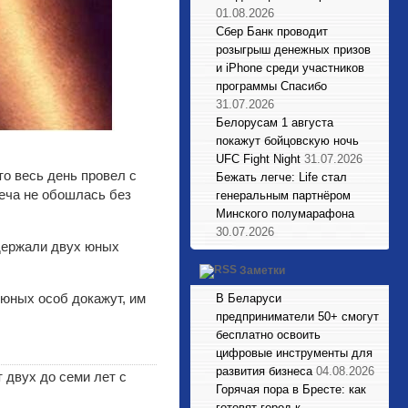
01.08.2026
Сбер Банк проводит
розыгрыш денежных призов
и iPhone среди участников
программы Спасибо
31.07.2026
Белорусам 1 августа
покажут бойцовскую ночь
UFC Fight Night
31.07.2026
о весь день провел с
Бежать легче: Life стал
реча не обошлась без
генеральным партнёром
Минского полумарафона
30.07.2026
адержали двух юных
Заметки
 юных особ докажут, им
В Беларуси
предприниматели 50+ смогут
бесплатно освоить
цифровые инструменты для
развития бизнеса
04.08.2026
 двух до семи лет с
Горячая пора в Бресте: как
готовят город к