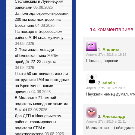
Столинским и Лунинецким
районами
05.08.2026
За полгода отремонтировали
200 км местных дорог на
Брестчине
04.08.2026
14 комментариев 
На пожаре в Березовском
районе АПИ спас мужчину
04.08.2026
Аноним
X Фестиваль лошади
1.
:
Апрель 27th, 2016 at 19:18
«Полесская нива 2026»
Шалавы, воровки.
пройдёт 22–23 августа
04.08.2026
Почти 50 мотоциклов изъяли
сотрудники ГАИ за выходные
admin
2.
:
на Брестчине - какие
Апрель 27th, 2016 at 20:09
причины
04.08.2026
Неужели немец думал, что
В Малорите 71-летний
водитель мопеда не заметил
Suzuki
03.08.2026
Два ДТП в Ивацевичском
Александр
3.
:
районе: травмированы
Апрель 27th, 2016 at 21:11
Малолетние ...) обходили 
водители СПМ и
электроскутера
03.08.2026