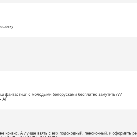
решётку
иш фантастиш" с молодыми белорусками бесплатно замутить???
- АГ
ране кризис. А лучше взять с них подоходный, пенсионный, и оформить 