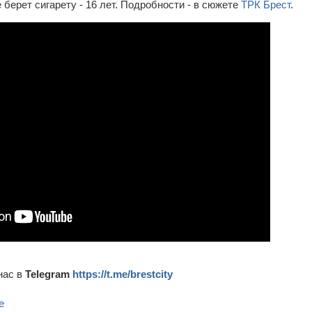
е берет сигарету - 16 лет. Подробности - в сюжете
ТРК Брест
.
нас в
Telegram
https://t.me/brestcity
е