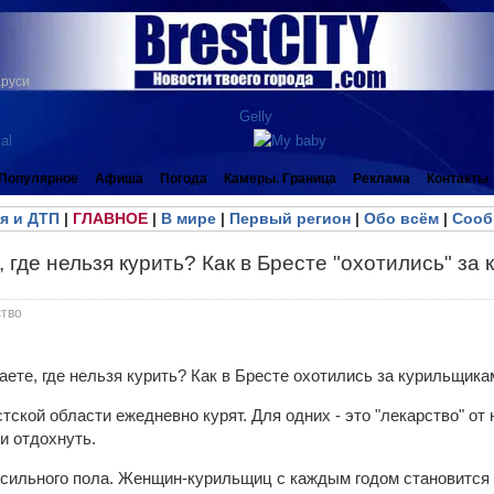
аруси
Популярное
Афиша
Погода
Камеры. Граница
Реклама
Контакты
я и ДТП
|
ГЛАВНОЕ
|
В мире
|
Первый регион
|
Обо всём
|
Сооб
, где нельзя курить? Как в Бресте "охотились" з
тво
ской области ежедневно курят. Для одних - это "лекарство" от н
и отдохнуть.
 сильного пола. Женщин-курильщиц с каждым годом становится