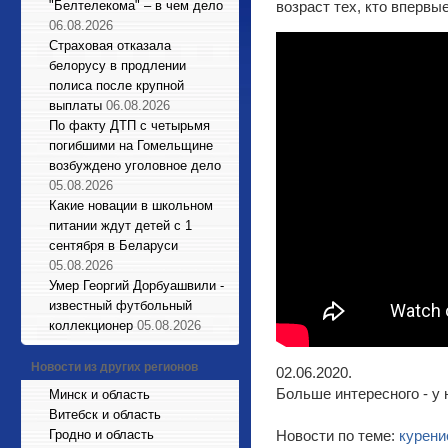
"Белтелекома" – в чем дело
возраст тех, кто впервы
06.08.2026
Страховая отказала
белорусу в продлении
полиса после крупной
выплаты
06.08.2026
По факту ДТП с четырьмя
погибшими на Гомельщине
возбуждено уголовное дело
05.08.2026
Какие новации в школьном
питании ждут детей с 1
сентября в Беларуси
05.08.2026
Умер Георгий Дорбуашвили -
известный футбольный
коллекционер
05.08.2026
Новости из других регионов
02.06.2020.
Больше интересного - у 
Минск и область
Витебск и область
Гродно и область
Новости по теме:
курени