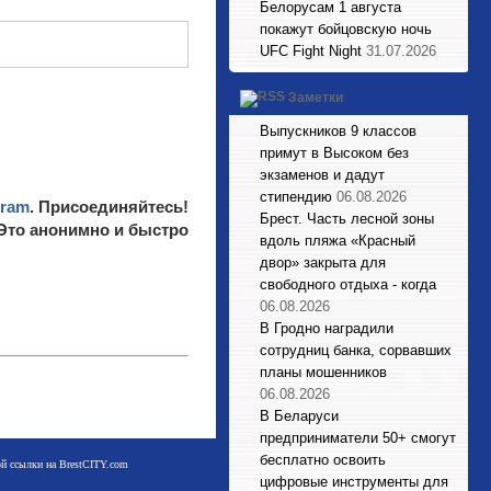
Белорусам 1 августа
покажут бойцовскую ночь
UFC Fight Night
31.07.2026
Заметки
Выпускников 9 классов
примут в Высоком без
экзаменов и дадут
стипендию
06.08.2026
gram
. Присоединяйтесь!
Брест. Часть лесной зоны
 Это анонимно и быстро
вдоль пляжа «Красный
двор» закрыта для
свободного отдыха - когда
06.08.2026
В Гродно наградили
сотрудниц банка, сорвавших
планы мошенников
06.08.2026
В Беларуси
предприниматели 50+ смогут
бесплатно освоить
мой ссылки на BrestCITY.com
цифровые инструменты для