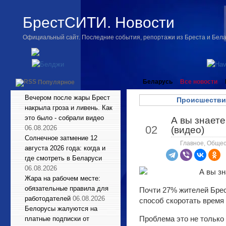
БрестСИТИ. Новости
Официальный сайт. Последние события, репортажи из Бреста и Бел
Беларусь
Все новости
Популярное
Вечером после жары Брест
Происшестви
накрыла гроза и ливень. Как
это было - собрали видео
А вы знаете
Июн
02
06.08.2026
(видео)
Солнечное затмение 12
Главное
,
Общес
августа 2026 года: когда и
где смотреть в Беларуси
06.08.2026
Жара на рабочем месте:
обязательные правила для
Почти 27% жителей Брест
работодателей
06.08.2026
способ скоротать время 
Белорусы жалуются на
Проблема это не только
платные подписки от