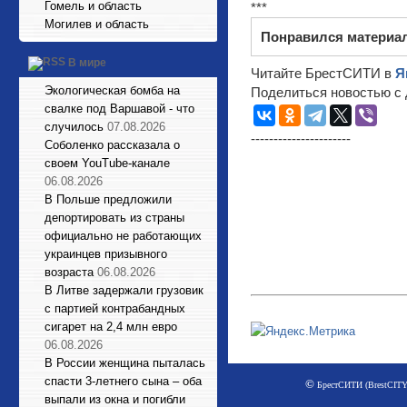
Гомель и область
***
Могилев и область
Понравился материа
В мире
Читайте БрестСИТИ в
Я
Экологическая бомба на
Поделиться новостью с 
свалке под Варшавой - что
случилось
07.08.2026
----------------------
Соболенко рассказала о
своем YouTube-канале
06.08.2026
В Польше предложили
депортировать из страны
официально не работающих
украинцев призывного
возраста
06.08.2026
В Литве задержали грузовик
с партией контрабандных
сигарет на 2,4 млн евро
06.08.2026
В России женщина пыталась
спасти 3-летнего сына – оба
©
БрестСИТИ (BrestCITY)
выпали из окна и погибли