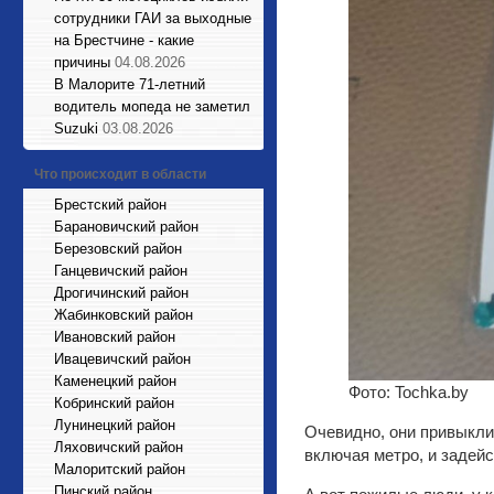
сотрудники ГАИ за выходные
на Брестчине - какие
причины
04.08.2026
В Малорите 71-летний
водитель мопеда не заметил
Suzuki
03.08.2026
Что происходит в области
Брестский район
Барановичский район
Березовский район
Ганцевичский район
Дрогичинский район
Жабинковский район
Ивановский район
Ивацевичский район
Каменецкий район
Фото: Tochka.by
Кобринский район
Лунинецкий район
Очевидно, они привыкли
Ляховичский район
включая метро, и задей
Малоритский район
Пинский район