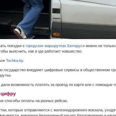
вать поездки
в городских маршрутках Беларуси
можно не только
обы выяснить, как и где работает новшество.
але
Tochka.by.
о государство внедряет цифровые сервисы в общественном тра
рутки.
 дали возможность платить за проезд по карте или с помощью 
 цифру
е способы оплаты на разных рейсах.
тки, которые отправляются с железнодорожного вокзала, уходят
ависимости, внедрили безналичный расчет безоговорочно и нагл