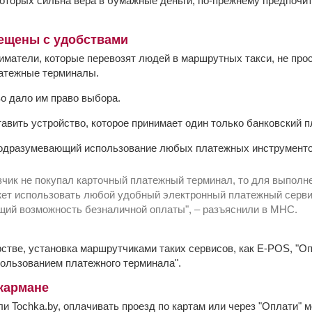
которых сильна вера в бумажные деньги, по-прежнему предпочит
ещены с удобствами
матели, которые перевозят людей в маршрутных такси, не прост
латежные терминалы.
во дало им право выбора.
авить устройство, которое принимает один только банковский п
 подразумевающий использование любых платежных инструмент
зчик не покупал карточный платежный терминал, то для выполн
жет использовать любой удобный электронный платежный серви
ий возможность безналичной оплаты", – разъяснили в МНС.
стве, установка маршрутчиками таких сервисов, как E-POS, "Оп
пользованием платежного терминала".
 кармане
и Tochka.by, оплачивать проезд по картам или через "Оплати" 