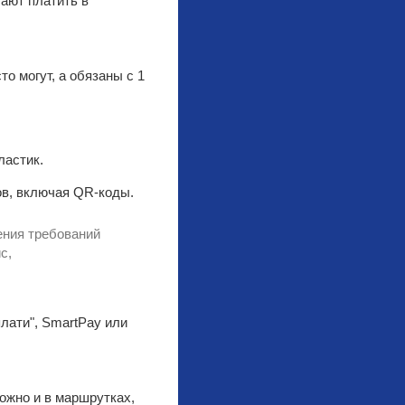
ают платить в
о могут, а обязаны с 1
ластик.
ов, включая QR-коды.
ения требований
с,
лати", SmartPay или
можно и в маршрутках,