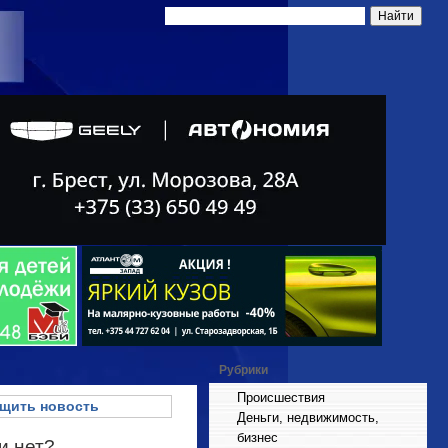
Рубрики
Происшествия
щить новость
Деньги, недвижимость,
бизнес
и нет?