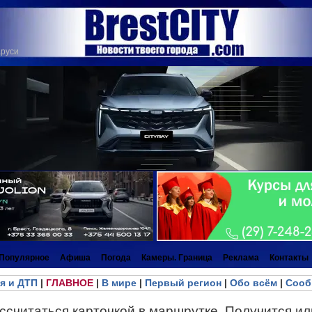
аруси
Популярное
Афиша
Погода
Камеры. Граница
Реклама
Контакты
я и ДТП
|
ГЛАВНОЕ
|
В мире
|
Первый регион
|
Обо всём
|
Сооб
считаться карточкой в маршрутке. Получится ил