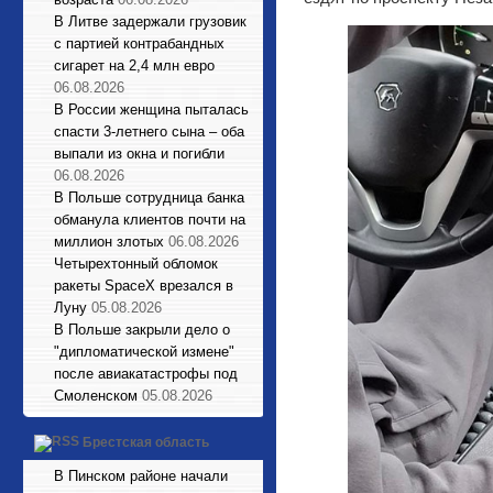
В Литве задержали грузовик
с партией контрабандных
сигарет на 2,4 млн евро
06.08.2026
В России женщина пыталась
спасти 3-летнего сына – оба
выпали из окна и погибли
06.08.2026
В Польше сотрудница банка
обманула клиентов почти на
миллион злотых
06.08.2026
Четырехтонный обломок
ракеты SpaceX врезался в
Луну
05.08.2026
В Польше закрыли дело о
"дипломатической измене"
после авиакатастрофы под
Смоленском
05.08.2026
Брестская область
В Пинском районе начали