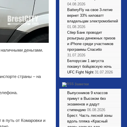
04.08.2026
BatteryFly на свое 3-летие
вернет 33% киловатт
владельцам электромобилей
01.08.2026
Сбер Банк проводит
розыгрыш денежных призов
и iPhone среди участников
программы Спасибо
 наличными деньгами.
31.07.2026
Белорусам 1 августа
покажут бойцовскую ночь
UFC Fight Night
31.07.2026
нспорте страны – на
Заметки
телефона.
Выпускников 9 классов
примут в Высоком без
экзаменов и дадут
стипендию
06.08.2026
Брест. Часть лесной зоны
 в путь от Комаровки и
вдоль пляжа «Красный
ядно.
двор» закрыта для