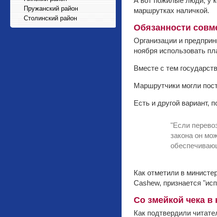
А вот пожилые люди, у 
Пружанский район
маршрутках наличкой.
Столинский район
Обязанности совм
Организации и предприни
ноября использовать п
Вместе с тем государст
Маршрутчики могли пост
Есть и другой вариант,
"Если перево
закона он мо
обеспечивающ
Как отметили в министер
Cashew, признается "ис
Со змейкой чека в
Как подтвердили читател