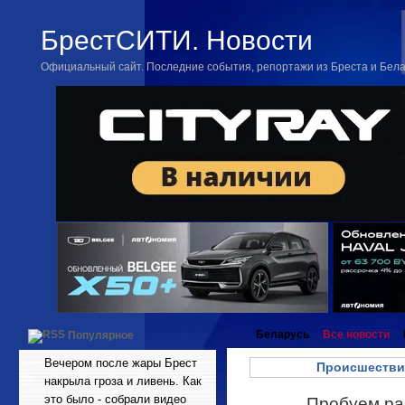
БрестСИТИ. Новости
Официальный сайт. Последние события, репортажи из Бреста и Бел
Беларусь
Все новости
Популярное
Вечером после жары Брест
Происшестви
накрыла гроза и ливень. Как
это было - собрали видео
Пробуем рас
Ноя