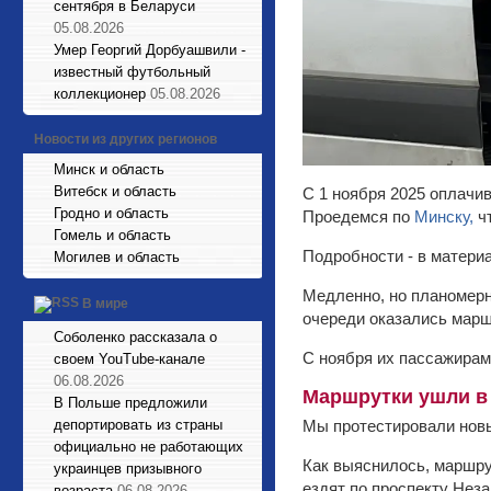
сентября в Беларуси
05.08.2026
Умер Георгий Дорбуашвили -
известный футбольный
коллекционер
05.08.2026
Новости из других регионов
Минск и область
Витебск и область
С 1 ноября 2025 оплачи
Гродно и область
Проедемся по
Минску,
чт
Гомель и область
Подробности - в матери
Могилев и область
Медленно, но планомерн
В мире
очереди оказались марш
Соболенко рассказала о
С ноября их пассажирам
своем YouTube-канале
06.08.2026
Маршрутки ушли в
В Польше предложили
депортировать из страны
Мы протестировали новы
официально не работающих
Как выяснилось, маршру
украинцев призывного
ездят по проспекту Нез
возраста
06.08.2026