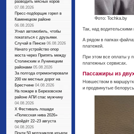
разводить мясных коров
07.08.2026
Пресс-подборщик горел в
Фото: Tochka.by
Каменецком районе
06.08.2026
Так, над водительскими
Угнал автомобиль, чтобы
покататься с друзьями.
А рядом в папках-файла
Случай в Пинске
06.08.2026
платежей.
Начато устройство опор
моста через Припять между
При этом все оплаты у 
Столинским и Лунинецким
платежных сервисах.
районами
05.08.2026
Пассажиры из двух
За полгода отремонтировали
200 км местных дорог на
Новшеством в маршрутка
Брестчине
04.08.2026
и продвинутые белорус
На пожаре в Березовском
районе АПИ спас мужчину
04.08.2026
X Фестиваль лошади
«Полесская нива 2026»
пройдёт 22–23 августа
04.08.2026
Почти 50 мотоциклов изъяли