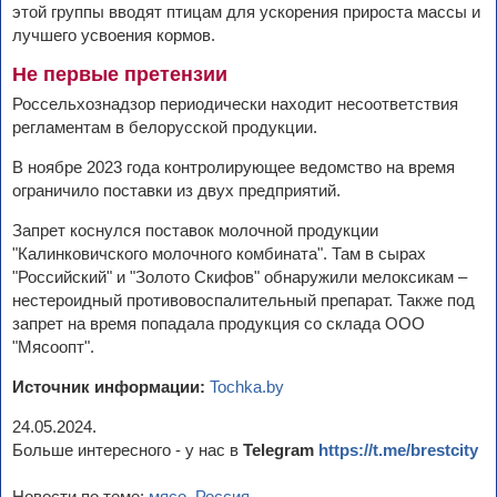
этой группы вводят птицам для ускорения прироста массы и
лучшего усвоения кормов.
Не первые претензии
Россельхознадзор периодически находит несоответствия
регламентам в белорусской продукции.
В ноябре 2023 года контролирующее ведомство на время
ограничило поставки из двух предприятий.
Запрет коснулся поставок молочной продукции
"Калинковичского молочного комбината". Там в сырах
"Российский" и "Золото Скифов" обнаружили мелоксикам –
нестероидный противовоспалительный препарат. Также под
запрет на время попадала продукция со склада ООО
"Мясоопт".
Источник информации:
Tochka.by
24.05.2024.
Больше интересного - у нас в
Telegram
https://t.me/brestcity
Новости по теме:
мясо
,
Россия