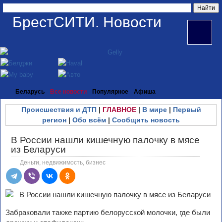
БрестСИТИ. Новости
Беларусь
Все новости
Популярное
Афиша
Происшествия и ДТП
|
ГЛАВНОЕ
|
В мире
|
Первый
регион
|
Обо всём
|
Сообщить новость
В России нашли кишечную палочку в мясе
из Беларуси
Деньги, недвижимость, бизнес
Забраковали также партию белорусской молочки, где были