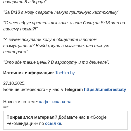
наварить 8 л борща"
"За Br18 я могу сварить такую приличную кастрюльку"
"С чего вдруг претензия к коле, а вот борщ за Br18 это по-
вашему норма?!"
"А зачем покупать колу в общепите и потом
возмущаться? Выйди, купи в магазине, или так уж
невтерпеж"
"Это где такие цены? В аэропорту и то дешевле".
Источник информации:
Tochka.by
27.10.2025.
Больше интересного - у нас в
Telegram
https://t.me/brestcity
Новости по теме:
кафе
,
кока-кола
***
Понравился материал?
Добавьте нас в «Google
Рекомендации» по
ссылке
.