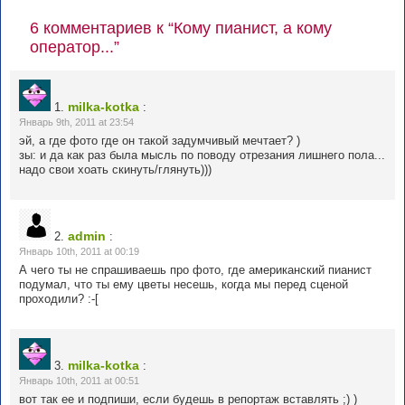
6 комментариев к “Кому пианист, а кому
оператор...”
milka-kotka
1.
:
Январь 9th, 2011 at 23:54
эй, а где фото где он такой задумчивый мечтает? )
зы: и да как раз была мысль по поводу отрезания лишнего пола...
надо свои хоать скинуть/глянуть)))
admin
2.
:
Январь 10th, 2011 at 00:19
А чего ты не спрашиваешь про фото, где американский пианист
подумал, что ты ему цветы несешь, когда мы перед сценой
проходили? :-[
milka-kotka
3.
:
Январь 10th, 2011 at 00:51
вот так ее и подпиши, если будешь в репортаж вставлять ;) )