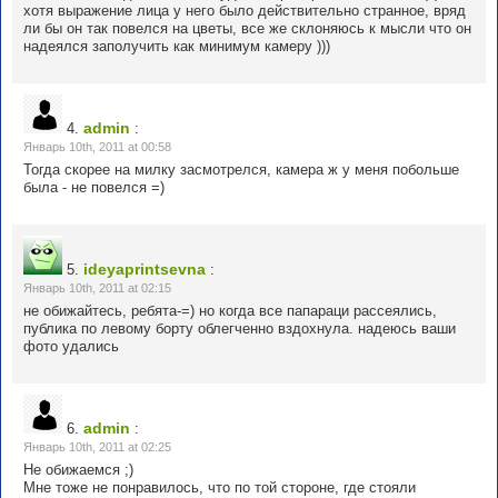
хотя выражение лица у него было действительно странное, вряд
ли бы он так повелся на цветы, все же склоняюсь к мысли что он
надеялся заполучить как минимум камеру )))
admin
4.
:
Январь 10th, 2011 at 00:58
Тогда скорее на милку засмотрелся, камера ж у меня побольше
была - не повелся =)
ideyaprintsevna
5.
:
Январь 10th, 2011 at 02:15
не обижайтесь, ребята-=) но когда все папараци рассеялись,
публика по левому борту облегченно вздохнула. надеюсь ваши
фото удались
admin
6.
:
Январь 10th, 2011 at 02:25
Не обижаемся ;)
Мне тоже не понравилось, что по той стороне, где стояли