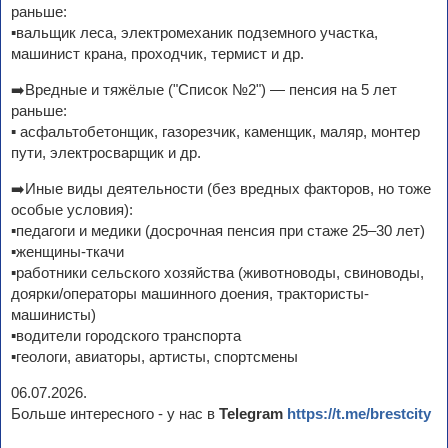
раньше:
▪️вальщик леса, электромеханик подземного участка,
машинист крана, проходчик, термист и др.
➡️Вредные и тяжёлые ("Список №2") — пенсия на 5 лет
раньше:
▪️ асфальтобетонщик, газорезчик, каменщик, маляр, монтер
пути, электросварщик и др.
➡️Иные виды деятельности (без вредных факторов, но тоже
особые условия):
▪️педагоги и медики (досрочная пенсия при стаже 25–30 лет)
▪️женщины-ткачи
▪️работники сельского хозяйства (животноводы, свиноводы,
доярки/операторы машинного доения, трактористы-
машинисты)
▪️водители городского транспорта
▪️геологи, авиаторы, артисты, спортсмены
06.07.2026.
Больше интересного - у нас в
Telegram
https://t.me/brestcity