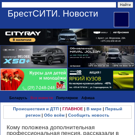
БрестСИТИ. Новости
Беларусь
Все новости
Популярное
Афиша
Происшествия и ДТП
|
ГЛАВНОЕ
|
В мире
|
Первый
регион
|
Обо всём
|
Сообщить новость
Кому положена дополнительная
профессиональная пенсия, рассказали в