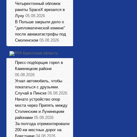
Четырехтонный обломок
ракеты SpaceX врезался в
Луну
05.08.2026
В Польше закрыли дело о
"дипломатической измене"
после авиакатастрофы под
Смоленском
05.08.2026
Брестская область
Пресс-подборщик горел в
Каменецком районе
06.08.2026
Угнал автомобиль, чтобы
покататься с друзьями.
Случай в Пинске
06.08.2026
Начато устройство опор
моста через Припять между
Столинским и Лунинецким
районами
05.08.2026
За полгода отремонтировали
200 км местных дорог на
Брестчине
04.08.2026