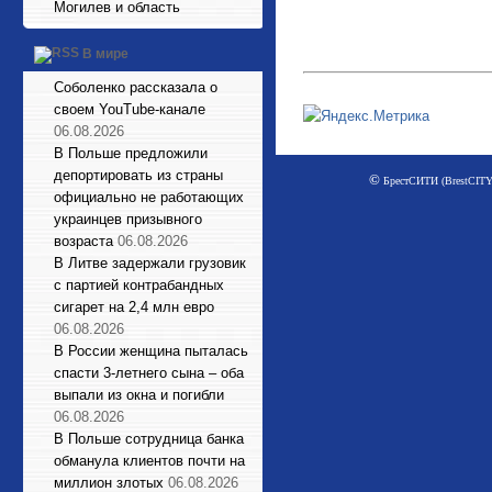
Могилев и область
В мире
Соболенко рассказала о
своем YouTube-канале
06.08.2026
В Польше предложили
депортировать из страны
©
БрестСИТИ (BrestCITY)
официально не работающих
украинцев призывного
возраста
06.08.2026
В Литве задержали грузовик
с партией контрабандных
сигарет на 2,4 млн евро
06.08.2026
В России женщина пыталась
спасти 3-летнего сына – оба
выпали из окна и погибли
06.08.2026
В Польше сотрудница банка
обманула клиентов почти на
миллион злотых
06.08.2026