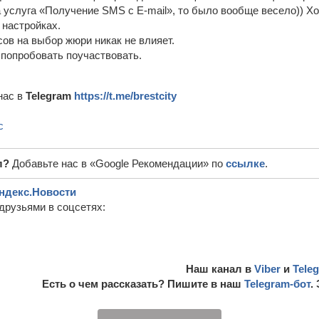
 услуга «Получение SMS c E-mail», то было вообще весело)) Х
 настройках.
сов на выбор жюри никак не влияет.
 попробовать поучаствовать.
нас в
Telegram
https://t.me/brestcity
с
л?
Добавьте нас в «Google Рекомендации» по
ссылке
.
ндекс.Новости
друзьями в соцсетях:
Наш канал в
Viber
и
Tele
Есть о чем рассказать? Пишите в наш
Telegram-бот
.