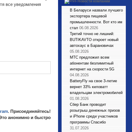
Новости компаний
отя все уведомления
В Беларуси назвали лучшего
экспортера пищевой
промышленности. Вот кто им
стал
06.08.2026
Третий точно не лишний:
BUTIKAVTO откроет новый
автохаус в Барановичах
05.08.2026
МТС предложил всем
абонентам безлимитный
интернет на скорости 5G
04.08.2026
BatteryFly на свое 3-летие
вернет 33% киловатт
владельцам электромобилей
01.08.2026
Сбер Банк проводит
розыгрыш денежных призов
gram
. Присоединяйтесь!
и iPhone среди участников
 Это анонимно и быстро
программы Спасибо
31.07.2026