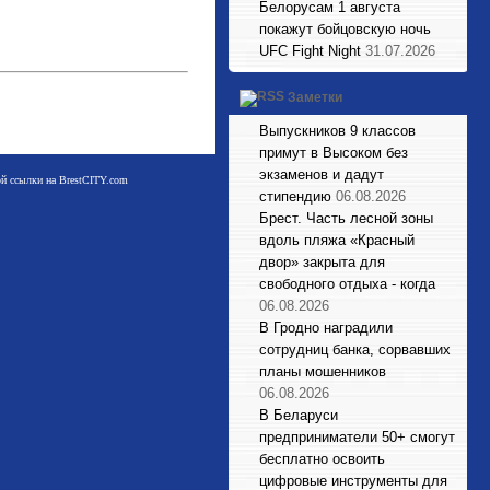
Белорусам 1 августа
покажут бойцовскую ночь
UFC Fight Night
31.07.2026
Заметки
Выпускников 9 классов
примут в Высоком без
экзаменов и дадут
мой ссылки на BrestCITY.com
стипендию
06.08.2026
Брест. Часть лесной зоны
вдоль пляжа «Красный
двор» закрыта для
свободного отдыха - когда
06.08.2026
В Гродно наградили
сотрудниц банка, сорвавших
планы мошенников
06.08.2026
В Беларуси
предприниматели 50+ смогут
бесплатно освоить
цифровые инструменты для