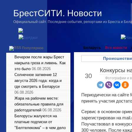
БрестСИТИ. Новости
Официальный сайт. Последние события, репортажи из Бреста и Бел
Беларусь
Все новости
Популярное
Вечером после жары Брест
Происшестви
накрыла гроза и ливень. Как
это было
06.08.2026
Конкурсы на 
Мар
30
Солнечное затмение 12
Фотографии и в
августа 2026 года: когда и
где смотреть в Беларуси
06.08.2026
Периодически на сайте f
Жара на рабочем месте:
принять участия достато
обязательные правила для
работодателей
06.08.2026
Сервис в основном орие
Белорусы жалуются на
зарегистрирован на mail.
платные подписки от
Поучаствовал в конкурсе
"Белтелекома" – в чем дело
300 человек. После кажд