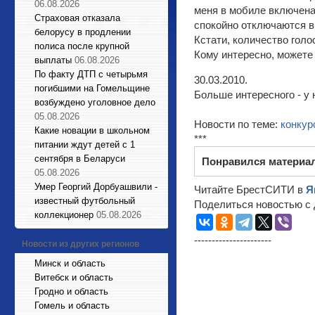
06.08.2026
меня в мобиле включена
Страховая отказала
спокойно отключаются в
белорусу в продлении
Кстати, количество голо
полиса после крупной
Кому интересно, можете
выплаты
06.08.2026
По факту ДТП с четырьмя
30.03.2010.
погибшими на Гомельщине
Больше интересного - у 
возбуждено уголовное дело
05.08.2026
Новости по теме:
конкур
Какие новации в школьном
***
питании ждут детей с 1
сентября в Беларуси
Понравился материа
05.08.2026
Умер Георгий Дорбуашвили -
Читайте БрестСИТИ в
Я
известный футбольный
Поделиться новостью с 
коллекционер
05.08.2026
----------------------
Новости из других регионов
Минск и область
Витебск и область
Гродно и область
Гомель и область