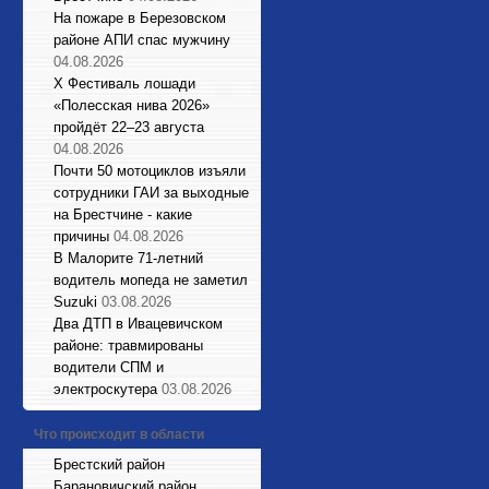
На пожаре в Березовском
районе АПИ спас мужчину
04.08.2026
X Фестиваль лошади
«Полесская нива 2026»
пройдёт 22–23 августа
04.08.2026
Почти 50 мотоциклов изъяли
сотрудники ГАИ за выходные
на Брестчине - какие
причины
04.08.2026
В Малорите 71-летний
водитель мопеда не заметил
Suzuki
03.08.2026
Два ДТП в Ивацевичском
районе: травмированы
водители СПМ и
электроскутера
03.08.2026
Что происходит в области
Брестский район
Барановичский район