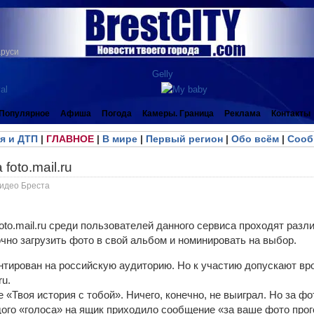
аруси
Популярное
Афиша
Погода
Камеры. Граница
Реклама
Контакты
я и ДТП
|
ГЛАВНОЕ
|
В мире
|
Первый регион
|
Обо всём
|
Сооб
foto.mail.ru
идео Бреста
oto.mail.ru среди пользователей данного сервиса проходят раз
чно загрузить фото в свой альбом и номинировать на выбор.
нтирован на российскую аудиторию. Но к участию допускают вро
ru.
 «Твоя история с тобой». Ничего, конечно, не выиграл. Но за ф
ого «голоса» на ящик приходило сообщение «за ваше фото прого