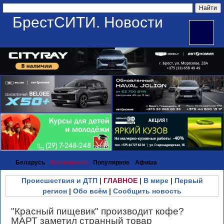
БрестСИТИ. Новости
Беларусь
Все новости
Популярное
Афиша
Происшествия и ДТП
|
ГЛАВНОЕ
|
В мире
|
Первый
регион
|
Обо всём
|
Сообщить новость
"Красный пищевик" производит кофе?
МАРТ заметил странный товар