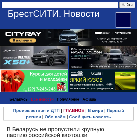
БрестСИТИ. Новости
Беларусь
Все новости
Популярное
Афиша
Происшествия и ДТП
|
ГЛАВНОЕ
|
В мире
|
Первый
регион
|
Обо всём
|
Сообщить новость
В Беларусь не пропустили крупную
партию российской картошки