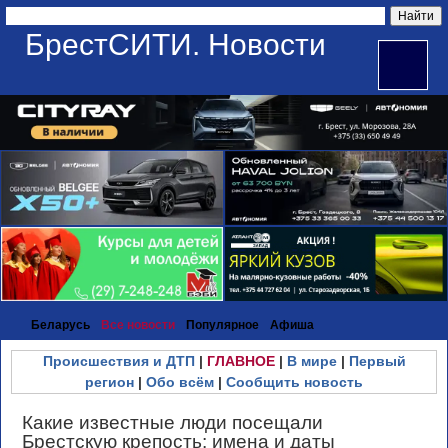
БрестСИТИ. Новости
Беларусь
Все новости
Популярное
Афиша
Происшествия и ДТП
|
ГЛАВНОЕ
|
В мире
|
Первый
регион
|
Обо всём
|
Сообщить новость
Какие известные люди посещали
Брестскую крепость: имена и даты