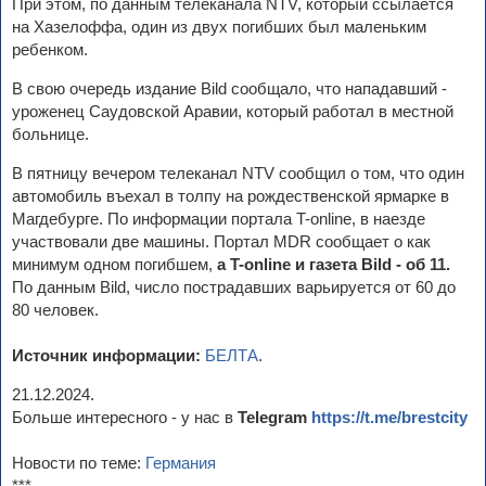
При этом, по данным телеканала NTV, который ссылается
на Хазелоффа, один из двух погибших был маленьким
ребенком.
В свою очередь издание Bild сообщало, что нападавший -
уроженец Саудовской Аравии, который работал в местной
больнице.
В пятницу вечером телеканал NTV сообщил о том, что один
автомобиль въехал в толпу на рождественской ярмарке в
Магдебурге. По информации портала T-online, в наезде
участвовали две машины. Портал MDR сообщает о как
минимум одном погибшем,
а T-online и газета Bild - об 11.
По данным Bild, число пострадавших варьируется от 60 до
80 человек.
Источник информации:
БЕЛТА
.
21.12.2024.
Больше интересного - у нас в
Telegram
https://t.me/brestcity
Новости по теме:
Германия
***