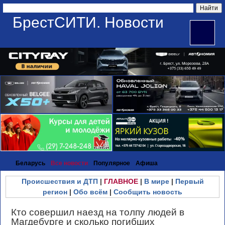
БрестСИТИ. Новости
Беларусь
Все новости
Популярное
Афиша
Происшествия и ДТП
|
ГЛАВНОЕ
|
В мире
|
Первый
регион
|
Обо всём
|
Сообщить новость
Кто совершил наезд на толпу людей в
Магдебурге и сколько погибших