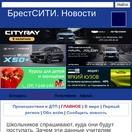
БрестСИТИ. Новости
Беларусь
Все новости
Популярное
Афиша
Происшествия и ДТП
|
ГЛАВНОЕ
|
В мире
|
Первый
регион
|
Обо всём
|
Сообщить новость
Школьников спрашивают, куда они будут
поступать. Зачем эти данные учителям