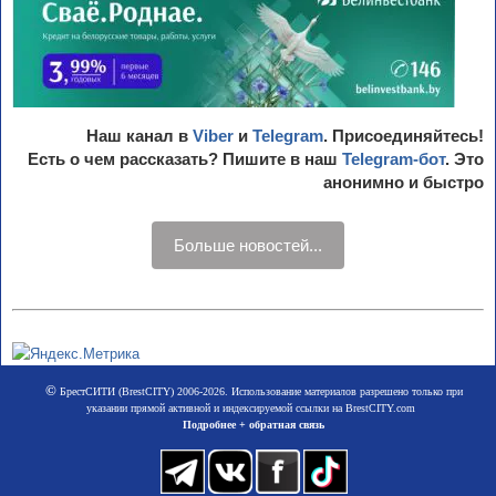
Наш канал в
Viber
и
Telegram
. Присоединяйтесь!
Есть о чем рассказать? Пишите в наш
Telegram-бот
. Это
анонимно и быстро
Больше новостей...
©
БрестСИТИ (BrestCITY) 2006-2026. Использование материалов разрешено только при
указании прямой активной и индексируемой ссылки на BrestCITY.com
Подробнее + обратная связь