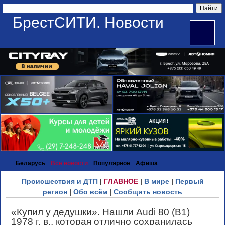
БрестСИТИ. Новости
Беларусь
Все новости
Популярное
Афиша
Происшествия и ДТП
|
ГЛАВНОЕ
|
В мире
|
Первый
регион
|
Обо всём
|
Сообщить новость
«Купил у дедушки». Нашли Audi 80 (B1)
1978 г. в., которая отлично сохранилась