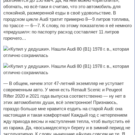
разгоняется до 150 км/ч. Да, на ней можно «притопить»,
обогнать, но всё-таки я считаю, что это автомобиль для
спокойной, размеренной езды в своё удовольствие. В
городском цикле Audi тратит примерно 8—9 литров топлива,
по трассе — 6—7. К слову, по этому показателю я её немного
«придушил»: по паспорту расход составляет 11 литров
горючего…
— В общем, ничем этот 47-летний экземпляр не уступает
современным авто. У меня есть Renault Scenic и Peugeot
Rifter 2020 и 2021 года выпуска соответственно — ну нет в
этих автомобилях души, всё электронное! Признаюсь,
гораздо больше мне нравится ездить на старой Audi: она
настоящая и такая комфортная! Каждый год с нетерпением
жду прихода весны и наступления тепла, чтоб выпустить её
из гаража. Да, «восьмидесятку» берегу и в зимний период не
эксплуатирую. К слову, нынешние «Ауди» совсем не те. Я