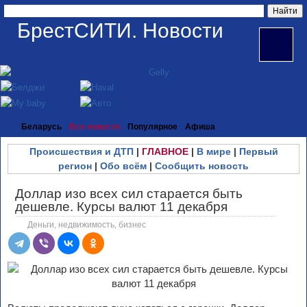
БрестСИТИ. Новости
Беларусь
Все новости
Популярное
Афиша
Происшествия и ДТП
|
ГЛАВНОЕ
|
В мире
|
Первый
регион
|
Обо всём
|
Сообщить новость
Доллар изо всех сил старается быть
дешевле. Курсы валют 11 декабря
Деньги, недвижимость, бизнес