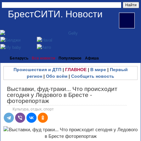
БрестСИТИ. Новости
Беларусь
Все новости
Популярное
Афиша
Происшествия и ДТП
|
ГЛАВНОЕ
|
В мире
|
Первый
регион
|
Обо всём
|
Сообщить новость
Выставки, фуд-траки... Что происходит
сегодня у Ледового в Бресте -
фоторепортаж
Культура, отдых, спорт