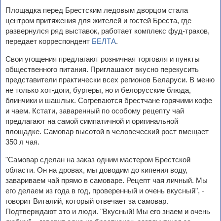
Площадка перед Брестским ледовым дворцом стала
центром притяжения для жителей и гостей Бреста, где
развернулся ряд выставок, работает комплекс фуд-траков,
передает корреспондент
БЕЛТА
.
Свои угощения предлагают розничная торговля и пункты
общественного питания. Приглашают вкусно перекусить
представители практически всех регионов Беларуси. В меню
не только хот-доги, бургеры, но и белорусские блюда,
блинчики и шашлык. Согреваются брестчане горячими кофе
и чаем. Кстати, заваренный по особому рецепту чай
предлагают на самой симпатичной и оригинальной
площадке. Самовар высотой в человеческий рост вмещает
350 л чая.
"Самовар сделан на заказ одним мастером Брестской
области. Он на дровах, мы доводим до кипения воду,
завариваем чай прямо в самоваре. Рецепт чая личный. Мы
его делаем из года в год, проверенный и очень вкусный", -
говорит Виталий, который отвечает за самовар.
Подтверждают это и люди. "Вкусный! Мы его знаем и очень