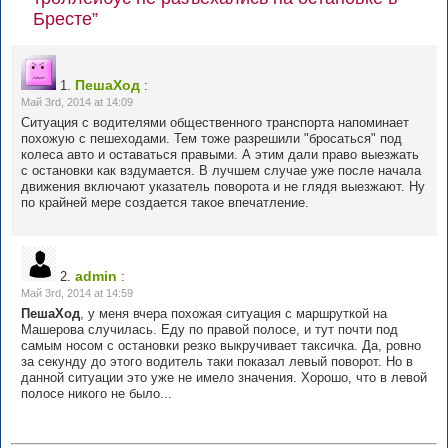
Бресте”
ПешаХод
1.
:
Май 3rd, 2014 at 14:09
Ситуация с водителями общественного транспорта напоминает
похожую с пешеходами. Тем тоже разрешили "бросаться" под
колеса авто и оставаться правыми. А этим дали право выезжать
с остановки как вздумается. В лучшем случае уже после начала
движения включают указатель поворота и не глядя выезжают. Ну
по крайней мере создается такое впечатление.
admin
2.
:
Май 3rd, 2014 at 14:59
ПешаХод
, у меня вчера похожая ситуация с маршруткой на
Машерова случилась. Еду по правой полосе, и тут почти под
самым носом с остановки резко выкручивает таксичка. Да, ровно
за секунду до этого водитель таки показал левый поворот. Но в
данной ситуации это уже не имело значения. Хорошо, что в левой
полосе никого не было...