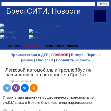
БрестСИТИ. Новости
Беларусь
Все новости
Популярное
Афиша
Происшествия и ДТП
|
ГЛАВНОЕ
|
В мире
|
Первый
регион
|
Обо всём
|
Сообщить новость
Легковой автомобиль и троллейбус не
разъехались на остановке в Бресте
Происшествия
Утром 3 мая движение общественного транспорта по
ул.К.Маркса в Бресте было частично парализовано.