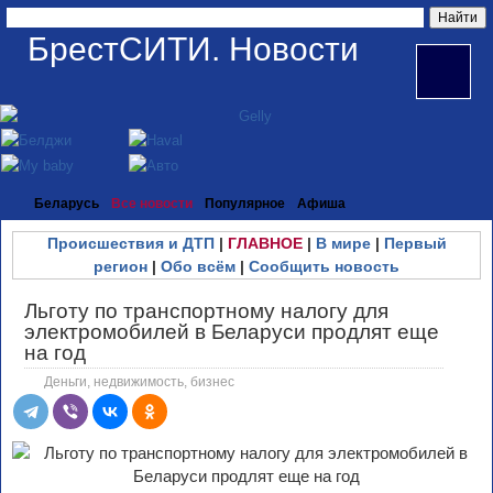
БрестСИТИ. Новости
Беларусь
Все новости
Популярное
Афиша
Происшествия и ДТП
|
ГЛАВНОЕ
|
В мире
|
Первый
регион
|
Обо всём
|
Сообщить новость
Льготу по транспортному налогу для
электромобилей в Беларуси продлят еще
на год
Деньги, недвижимость, бизнес