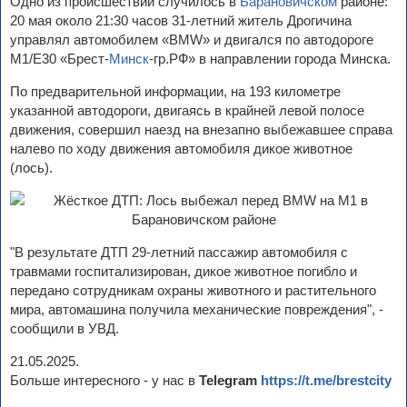
Одно из происшествий случилось в
Барановичском
районе:
20 мая около 21:30 часов 31-летний житель Дрогичина
управлял автомобилем «BMW» и двигался по автодороге
М1/Е30 «Брест-
Минск
-гр.РФ» в направлении города Минска.
По предварительной информации, на 193 километре
указанной автодороги, двигаясь в крайней левой полосе
движения, совершил наезд на внезапно выбежавшее справа
налево по ходу движения автомобиля дикое животное
(лось).
"В результате ДТП 29-летний пассажир автомобиля с
травмами госпитализирован, дикое животное погибло и
передано сотрудникам охраны животного и растительного
мира, автомашина получила механические повреждения", -
сообщили в УВД.
21.05.2025.
Больше интересного - у нас в
Telegram
https://t.me/brestcity