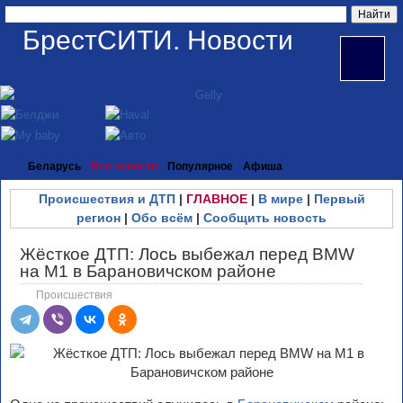
БрестСИТИ. Новости
Беларусь
Все новости
Популярное
Афиша
Происшествия и ДТП
|
ГЛАВНОЕ
|
В мире
|
Первый
регион
|
Обо всём
|
Сообщить новость
Жёсткое ДТП: Лось выбежал перед BMW
на М1 в Барановичском районе
Происшествия