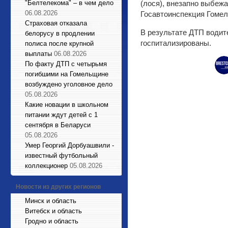
"Белтелекома" – в чем дело
(лося), внезапно выбеж
06.08.2026
Госавтоинспекция Гоме
Страховая отказала
В результате ДТП водите
белорусу в продлении
госпитализированы.
полиса после крупной
выплаты
06.08.2026
По факту ДТП с четырьмя
погибшими на Гомельщине
возбуждено уголовное дело
05.08.2026
Какие новации в школьном
питании ждут детей с 1
сентября в Беларуси
05.08.2026
Умер Георгий Дорбуашвили -
известный футбольный
коллекционер
05.08.2026
Новости из других регионов
Минск и область
Витебск и область
Гродно и область