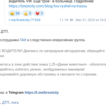
 ДТП.
 сотрудники
ГАИ
и следственно-оперативная группа.
ОДИТЕЛИ! Двигаясь по загородным автодорогам, обращайте 
ки.
аетесь в зоне действия знака 1.25 «Дикие животные» - обязател
тарайтесь избегать резких, необдуманных маневров!
оценивайте дорожную обстановку и смотрите по сторонам.
нас в
Telegram
https://t.me/brestcity
ь
,
ДТП
,
лось