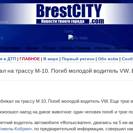
аруси
Популярное
Афиша
Погода
Камеры. Граница
Реклама
Контакты
я и ДТП
|
ГЛАВНОЕ
|
В мире
|
Первый регион
|
Обо всём
|
Сооб
л на трассу М-10. Погиб молодой водитель VW. 
оизошел наезд на дикое животное: один человек погиб и трое п
летний водитель автомобиля «Фольксваген», двигаясь на 5 км а
Гомел
ь-
Кобрин»,
по предварительной информации, совершил нае