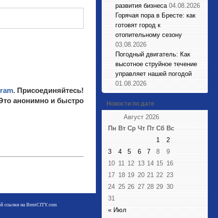
развития бизнеса
04.08.2026
Горячая пора в Бресте: как
готовят город к
отопительному сезону
03.08.2026
Погодный двигатель: Как
высотное струйное течение
управляет нашей погодой
01.08.2026
gram
. Присоединяйтесь!
 Это анонимно и быстро
Новости по дате
Август 2026
Пн
Вт
Ср
Чт
Пт
Сб
Вс
1
2
3
4
5
6
7
8
9
10
11
12
13
14
15
16
17
18
19
20
21
22
23
24
25
26
27
28
29
30
31
мой ссылки на BrestCITY.com
« Июл