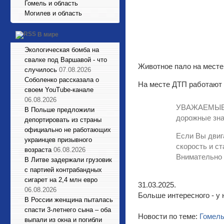
Гомель и область
Могилев и область
В мире
Экологическая бомба на
свалке под Варшавой - что
Животное пало на месте
случилось
07.08.2026
Соболенко рассказала о
На месте ДТП работают
своем YouTube-канале
06.08.2026
УВАЖАЕМЫЕ В
В Польше предложили
дорожные зна
депортировать из страны
официально не работающих
Если Вы двиг
украинцев призывного
скорость и с
возраста
06.08.2026
Внимательно 
В Литве задержали грузовик
с партией контрабандных
сигарет на 2,4 млн евро
31.03.2025.
06.08.2026
Больше интересного - у 
В России женщина пыталась
спасти 3-летнего сына – оба
Новости по теме:
Гомел
выпали из окна и погибли