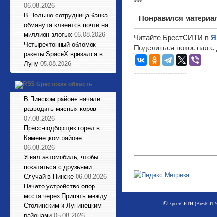
***
06.08.2026
В Польше сотрудница банка
Понравился материа
обманула клиентов почти на
миллион злотых
06.08.2026
Читайте БрестСИТИ в
Я
Четырехтонный обломок
Поделиться новостью с 
ракеты SpaceX врезался в
Луну
05.08.2026
----------------------
Брестская область
В Пинском районе начали
разводить мясных коров
07.08.2026
Пресс-подборщик горел в
Каменецком районе
06.08.2026
Угнал автомобиль, чтобы
покататься с друзьями.
Случай в Пинске
06.08.2026
Начато устройство опор
моста через Припять между
©
БрестСИТИ (BrestCITY)
Столинским и Лунинецким
районами
05.08.2026