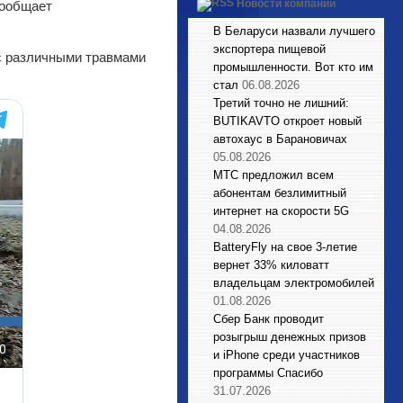
Новости компаний
сообщает
В Беларуси назвали лучшего
экспортера пищевой
 с различными травмами
промышленности. Вот кто им
стал
06.08.2026
Третий точно не лишний:
BUTIKAVTO откроет новый
автохаус в Барановичах
05.08.2026
МТС предложил всем
абонентам безлимитный
интернет на скорости 5G
04.08.2026
BatteryFly на свое 3-летие
вернет 33% киловатт
владельцам электромобилей
01.08.2026
Сбер Банк проводит
розыгрыш денежных призов
и iPhone среди участников
программы Спасибо
31.07.2026