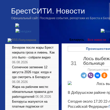
БрестСИТИ. Новости
Официальный сайт. Последние события, репортажи из Бреста и Бел
Беларусь
Все новости
Популярное
Вечером после жары Брест
Происшестви
накрыла гроза и ливень. Как
это было - собрали видео
Лось выбежа
Мар
31
06.08.2026
больнице
Солнечное затмение 12
Происшествия
августа 2026 года: когда и
где смотреть в Беларуси
06.08.2026
Жара на рабочем месте:
обязательные правила для
В Добрушском районе пр
работодателей
06.08.2026
Сегодня около 17:20 22-
Белорусы жалуются на
Российской Федерации-
платные подписки от