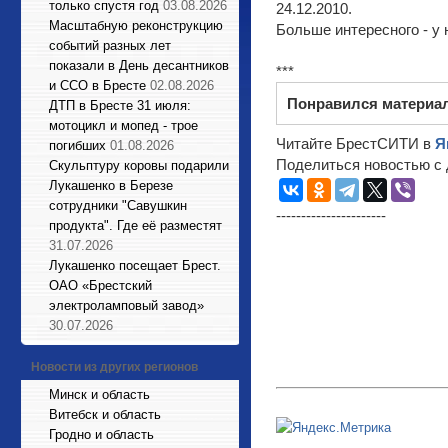
только спустя год
03.08.2026
24.12.2010.
Масштабную реконструкцию
Больше интересного - у 
событий разных лет
показали в День десантников
***
и ССО в Бресте
02.08.2026
Понравился материа
ДТП в Бресте 31 июля:
мотоцикл и мопед - трое
Читайте БрестСИТИ в
Я
погибших
01.08.2026
Поделиться новостью с 
Cкульптуру коровы подарили
Лукашенко в Березе
сотрудники "Савушкин
----------------------
продукта". Где её разместят
31.07.2026
Лукашенко посещает Брест.
ОАО «Брестский
электроламповый завод»
30.07.2026
Новости из других регионов
Минск и область
Витебск и область
Гродно и область