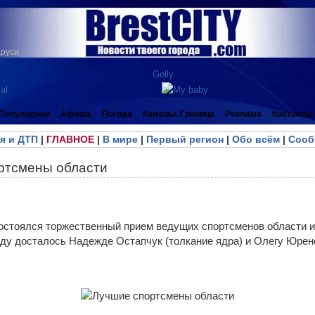
аруси
Популярное
Афиша
Погода
Камеры. Граница
Реклама
Контакты
я и ДТП
|
ГЛАВНОЕ
|
В мире
|
Первый регион
|
Обо всём
|
Сооб
ртсмены области
остоялся торжественный прием ведущих спортсменов области и 
оду досталось Надежде Остапчук (толкание ядра) и Олегу Юрене