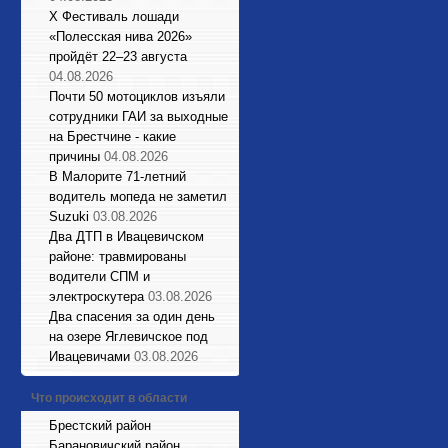
X Фестиваль лошади
«Полесская нива 2026»
пройдёт 22–23 августа
04.08.2026
Почти 50 мотоциклов изъяли
сотрудники ГАИ за выходные
на Брестчине - какие
причины
04.08.2026
В Малорите 71-летний
водитель мопеда не заметил
Suzuki
03.08.2026
Два ДТП в Ивацевичском
районе: травмированы
водители СПМ и
электроскутера
03.08.2026
Два спасения за один день
на озере Яглевичское под
Ивацевичами
03.08.2026
Что происходит в области
Брестский район
Барановичский район