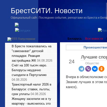
БрестСИТИ. Новости
Официальный сайт. Последние события, репортажи из Бреста и Бел
Беларусь
Все новости
Популярное
В Бресте пожаловались на
Происшестви
"самозахват" детской
площадки. Реакция
Лучшие спо
Дек
24
застройщика ЖК
04.08.2026
Общество
Счёт на 100 тысяч евро.
Белорусы неудачно
съездили в Португалию
Вчера в облисполкоме с
04.08.2026
Звание лучших в этом г
Транспортный налог 2026 в
каноэ).
Беларуси: ставки, льготы,
срок уплаты
04.08.2026
Женщину заселили не в ту
квартиру - выяснилось это