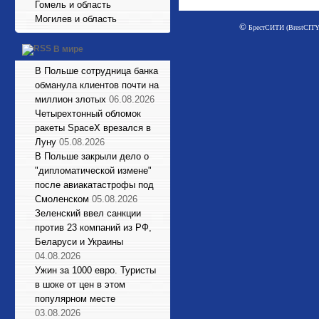
Гомель и область
Могилев и область
©
БрестСИТИ (BrestCITY)
В мире
В Польше сотрудница банка
обманула клиентов почти на
миллион злотых
06.08.2026
Четырехтонный обломок
ракеты SpaceX врезался в
Луну
05.08.2026
В Польше закрыли дело о
"дипломатической измене"
после авиакатастрофы под
Смоленском
05.08.2026
Зеленский ввел санкции
против 23 компаний из РФ,
Беларуси и Украины
04.08.2026
Ужин за 1000 евро. Туристы
в шоке от цен в этом
популярном месте
03.08.2026