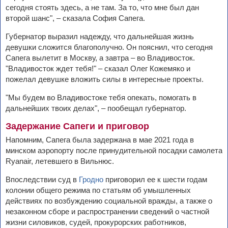
сегодня стоять здесь, а не там. За то, что мне был дан
второй шанс", – сказала София Сапега.
Губернатор выразил надежду, что дальнейшая жизнь
девушки сложится благополучно. Он пояснил, что сегодня
Сапега вылетит в Москву, а завтра – во Владивосток.
"Владивосток ждет тебя!" – сказал Олег Кожемяко и
пожелал девушке вложить силы в интересные проекты.
"Мы будем во Владивостоке тебя опекать, помогать в
дальнейших твоих делах", – пообещал губернатор.
Задержание Сапеги и приговор
Напомним, Сапега была задержана в мае 2021 года в
минском аэропорту после принудительной посадки самолета
Ryanair, летевшего в Вильнюс.
Впоследствии суд в
Гродно
приговорил ее к шести годам
колонии общего режима по статьям об умышленных
действиях по возбуждению социальной вражды, а также о
незаконном сборе и распространении сведений о частной
жизни силовиков, судей, прокурорских работников,