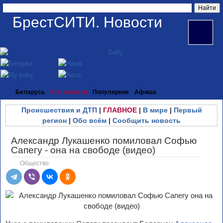
БрестСИТИ. Новости
Беларусь
Все новости
Популярное
Афиша
Происшествия и ДТП
|
ГЛАВНОЕ
|
В мире
|
Первый
регион
|
Обо всём
|
Сообщить новость
Александр Лукашенко помиловал Софью
Сапегу - она на свободе (видео)
Общество