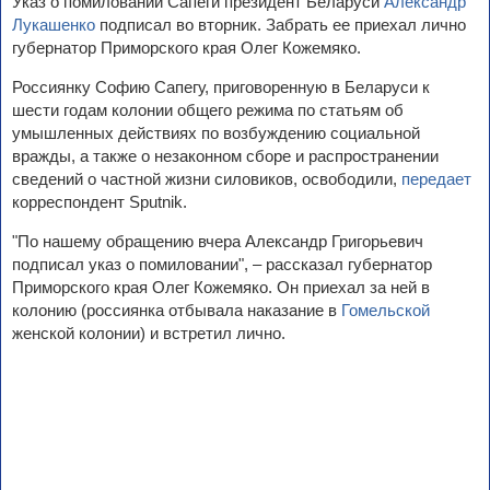
Указ о помиловании Сапеги президент Беларуси
Александр
Лукашенко
подписал во вторник. Забрать ее приехал лично
губернатор Приморского края Олег Кожемяко.
Россиянку Софию Сапегу, приговоренную в Беларуси к
шести годам колонии общего режима по статьям об
умышленных действиях по возбуждению социальной
вражды, а также о незаконном сборе и распространении
сведений о частной жизни силовиков, освободили,
передает
корреспондент Sputnik.
"По нашему обращению вчера Александр Григорьевич
подписал указ о помиловании", – рассказал губернатор
Приморского края Олег Кожемяко. Он приехал за ней в
колонию (россиянка отбывала наказание в
Гомельской
женской колонии) и встретил лично.