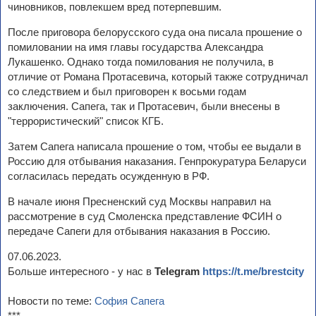
чиновников, повлекшем вред потерпевшим.
После приговора белорусского суда она писала прошение о
помиловании на имя главы государства Александра
Лукашенко. Однако тогда помилования не получила, в
отличие от Романа Протасевича, который также сотрудничал
со следствием и был приговорен к восьми годам
заключения. Сапега, так и Протасевич, были внесены в
"террористический" список КГБ.
Затем Сапега написала прошение о том, чтобы ее выдали в
Россию для отбывания наказания. Генпрокуратура Беларуси
согласилась передать осужденную в РФ.
В начале июня Пресненский суд Москвы направил на
рассмотрение в суд Смоленска представление ФСИН о
передаче Сапеги для отбывания наказания в Россию.
07.06.2023.
Больше интересного - у нас в
Telegram
https://t.me/brestcity
Новости по теме:
София Сапега
***