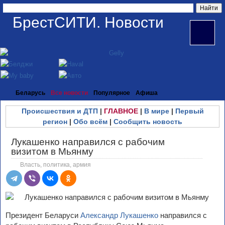
БрестСИТИ. Новости
Беларусь
Все новости
Популярное
Афиша
Происшествия и ДТП
|
ГЛАВНОЕ
|
В мире
|
Первый
регион
|
Обо всём
|
Сообщить новость
Лукашенко направился с рабочим
визитом в Мьянму
Власть, политика, армия
Президент Беларуси
Александр Лукашенко
направился с